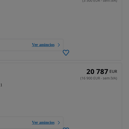
(
3 500
EUR
-
sem IVA
)
Ver anúncios
20 787
EUR
(
16 900
EUR
-
sem IVA
)
21
Ver anúncios