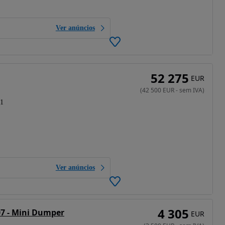
Ver anúncios
52 275
EUR
(
42 500
EUR
-
sem IVA
)
11
Ver anúncios
4 305
7 - Mini Dumper
EUR