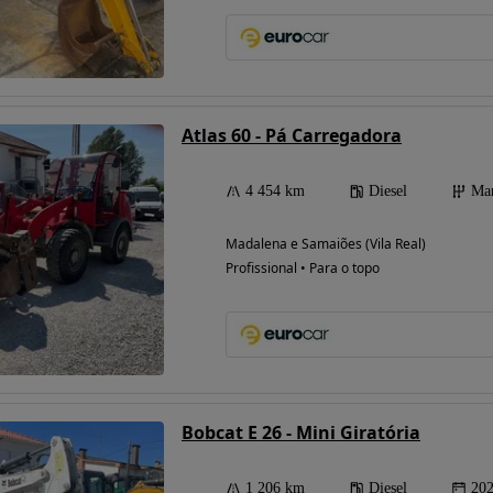
Atlas 60 - Pá Carregadora
4 454 km
Diesel
Ma
Madalena e Samaiões (Vila Real)
Profissional • Para o topo
Bobcat E 26 - Mini Giratória
1 206 km
Diesel
20