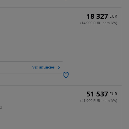
18 327
EUR
(
14 900
EUR
-
sem IVA
)
Ver anúncios
51 537
EUR
(
41 900
EUR
-
sem IVA
)
23