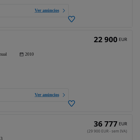
Ver anúncios
22 900
EUR
nual
2010
Ver anúncios
36 777
EUR
(
29 900
EUR
-
sem IVA
)
23