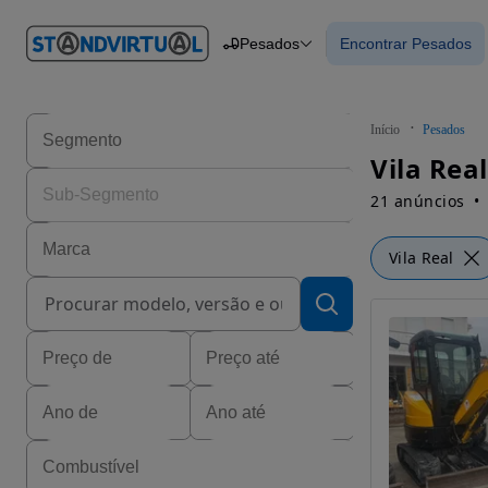
O nº 1
Pesados
Encontrar Pesados
em
Carros
Carros
Comerciais
Encontrar Pesad
Motos
Barcos
Autocaravanas
Início
Pesados
Pesados
Vila Rea
21 anúncios
Vila Real