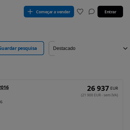
Começar a vender
Entrar
Guardar pesquisa
26 937
2016
EUR
(
21 900
EUR
-
sem IVA
)
16