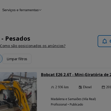
Serviços e ferramentas
os
Financiamento
Notícias e artigos
l - Pesados
Como são posicionados os anúncios?
Limpar filtros
Bobcat E26 2.6T - Mini-Giratória de 
2 936 km
Diesel
20
Madalena e Samaiões (Vila Real)
Profissional • Publicado