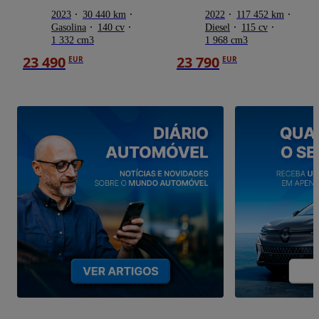
2023
30 440 km
2022
117 452 km
Gasolina
140 cv
Diesel
115 cv
1 332 cm3
1 968 cm3
23 490
23 790
EUR
EUR