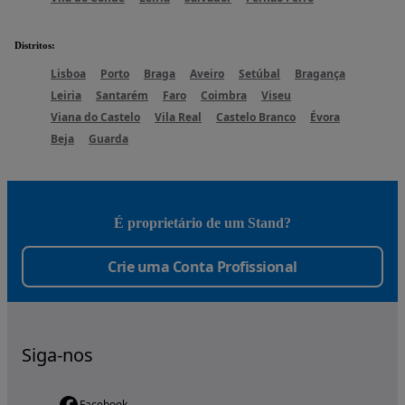
Distritos
:
Lisboa
Porto
Braga
Aveiro
Setúbal
Bragança
Leiria
Santarém
Faro
Coimbra
Viseu
Viana do Castelo
Vila Real
Castelo Branco
Évora
Beja
Guarda
É proprietário de um Stand?
Crie uma Conta Profissional
opens in a new tab
Siga-nos
Facebook