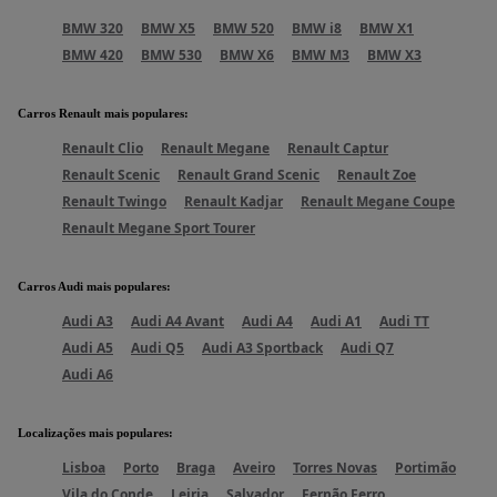
BMW 320
BMW X5
BMW 520
BMW i8
BMW X1
BMW 420
BMW 530
BMW X6
BMW M3
BMW X3
Carros Renault mais populares
:
Renault Clio
Renault Megane
Renault Captur
Renault Scenic
Renault Grand Scenic
Renault Zoe
Renault Twingo
Renault Kadjar
Renault Megane Coupe
Renault Megane Sport Tourer
Carros Audi mais populares
:
Audi A3
Audi A4 Avant
Audi A4
Audi A1
Audi TT
Audi A5
Audi Q5
Audi A3 Sportback
Audi Q7
Audi A6
Localizações mais populares
:
Lisboa
Porto
Braga
Aveiro
Torres Novas
Portimão
Vila do Conde
Leiria
Salvador
Fernão Ferro