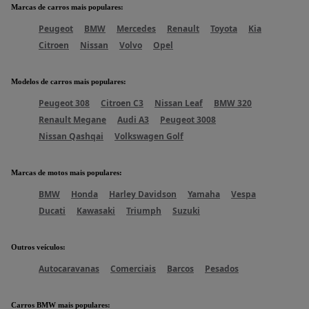
Marcas de carros mais populares
:
Peugeot
BMW
Mercedes
Renault
Toyota
Kia
Citroen
Nissan
Volvo
Opel
Modelos de carros mais populares
:
Peugeot 308
Citroen C3
Nissan Leaf
BMW 320
Renault Megane
Audi A3
Peugeot 3008
Nissan Qashqai
Volkswagen Golf
Marcas de motos mais populares
:
BMW
Honda
Harley Davidson
Yamaha
Vespa
Ducati
Kawasaki
Triumph
Suzuki
Outros veículos
:
Autocaravanas
Comerciais
Barcos
Pesados
Carros BMW mais populares
: