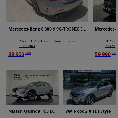
Mercedes-Benz C 300 d 9G-TRONIC Edition AMG Line
Mercedes-B
2022
117 371 km
Diesel
265 cv
2025
1 993 cm3
313 cv
38 900
59 990
EUR
EUR
Nissan Qashqai 1.3 DIG-T N-Connecta LED
VW T-Roc 2.0 TDI Style