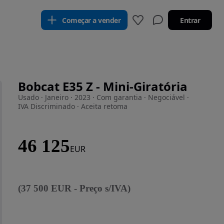
Começar a vender
Entrar
Bobcat E35 Z - Mini-Giratória
Usado · Janeiro · 2023 · Com garantia · Negociável ·
IVA Discriminado · Aceita retoma
46 125
EUR
(
37 500
EUR
-
Preço s/IVA
)