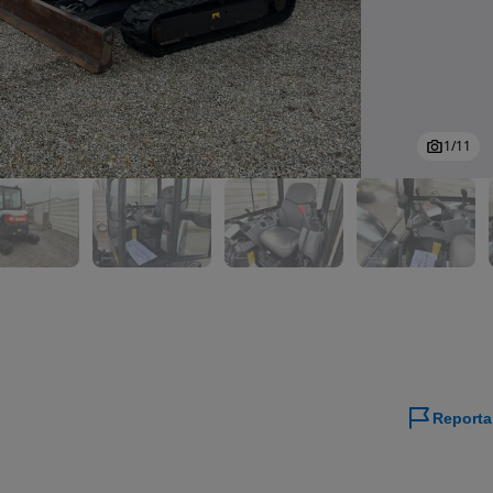
1
/
11
Reporta