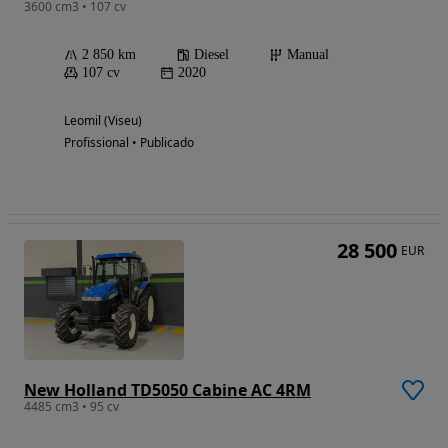
3600 cm3 • 107 cv
2 850 km
Diesel
Manual
107 cv
2020
Leomil (Viseu)
Profissional • Publicado
28 500
EUR
New Holland TD5050 Cabine AC 4RM
4485 cm3 • 95 cv