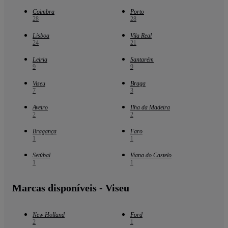
Coimbra
Porto
28
28
Lisboa
Vila Real
24
21
Leiria
Santarém
9
9
Viseu
Braga
7
3
Aveiro
Ilha da Madeira
2
2
Bragança
Faro
1
1
Setúbal
Viana do Castelo
1
1
Marcas disponíveis - Viseu
New Holland
Ford
2
1