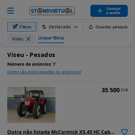
Começar
a vender
Destacado
Filtros
Guardar pesquisa
Limpar filtros
Viseu
Viseu - Pesados
Número de anúncios:
7
Como são posicionados os anúncios?
35 500
EUR
Outra não listada McCormick X5.45 HC Cab/AC 4RM