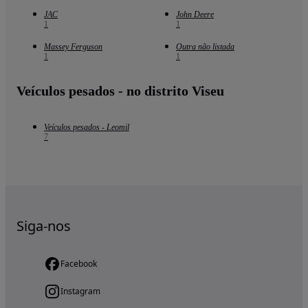
JAC
John Deere
1
1
Massey Ferguson
Outra não listada
1
1
Veículos pesados - no distrito Viseu
Veículos pesados - Leomil
7
Siga-nos
Facebook
Instagram