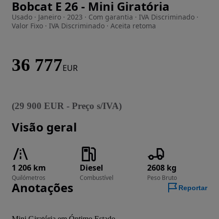
Bobcat E 26 - Mini Giratória
Imagem 1 de 5
Usado · Janeiro · 2023 · Com garantia · IVA Discriminado ·
Valor Fixo · IVA Discriminado · Aceita retoma
36 777
EUR
(
29 900
EUR
-
Preço s/IVA
)
Visão geral
1 206 km
Diesel
2608 kg
Quilómetros
Combustível
Peso Bruto
Anotações
Reportar
Mini Giratória em Óptimo Estado