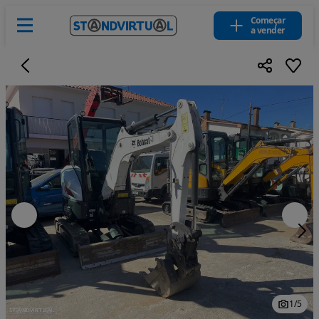
Começar
a vender
1
/
5