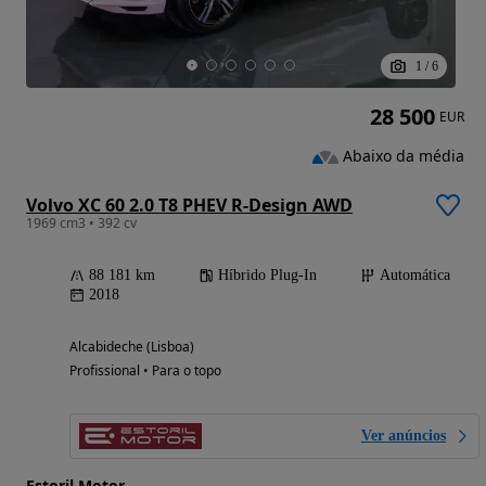
1
/
6
28 500
EUR
Abaixo da média
Volvo XC 60 2.0 T8 PHEV R-Design AWD
1969 cm3 • 392 cv
88 181 km
Híbrido Plug-In
Automática
2018
Alcabideche (Lisboa)
Profissional • Para o topo
Ver anúncios
Estoril Motor