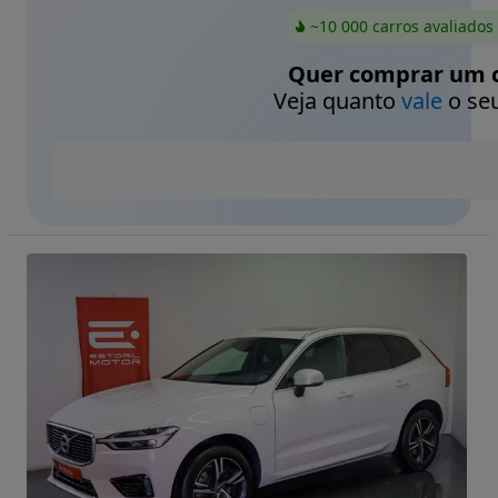
~10 000 carros avaliados
Quer comprar um c
Veja quanto
vale
o seu