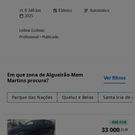
8 248 km
Elétrico
Automática
2025
Lisboa (Lisboa)
Profissional • Publicado
Em que zona de Algueirão-Mem
Ver filtros
Martins procura?
Parque das Nações
Queluz e Belas
Santa Iria de A
-
600 EUR
33 000
EUR