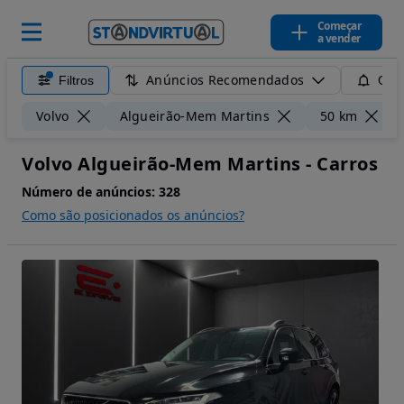
Começar
a vender
Anúncios Recomendados
Filtros
Guar
Volvo
Algueirão-Mem Martins
50 km
Volvo Algueirão-Mem Martins - Carros
Número de anúncios:
328
Como são posicionados os anúncios?