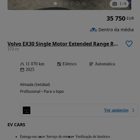
1
/
6
35 750
EUR
Dentro da média
Volvo EX30 Single Motor Extended Range RWD Core
272 cv
11 070 km
Elétrico
Automática
2025
Almada (Setúbal)
Profissional • Para o topo
Ver anúncios
EV CARS
Entrega em casa
Serviço de retoma
Verificação de histórico