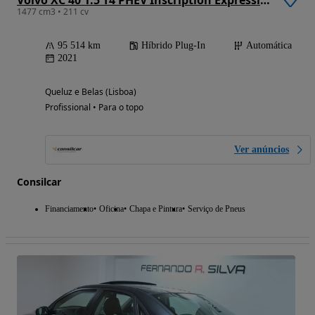
Volvo XC 40 1.5 T4 PHEV Inscription Expression
1477 cm3 • 211 cv
95 514 km
Híbrido Plug-In
Automática
2021
Queluz e Belas (Lisboa)
Profissional • Para o topo
Ver anúncios
Consilcar
Financiamento
Oficina
Chapa e Pintura
Serviço de Pneus