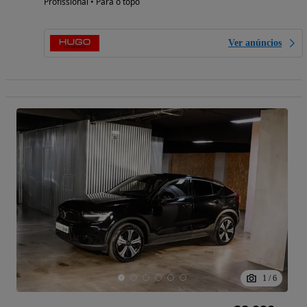
Profissional • Para o topo
Ver anúncios
1
/
6