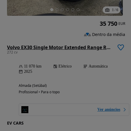
1
/
6
35 750
EUR
Dentro da média
Volvo EX30 Single Motor Extended Range RWD Core
272 cv
11 070 km
Elétrico
Automática
2025
Almada (Setúbal)
Profissional • Para o topo
Ver anúncios
EV CARS