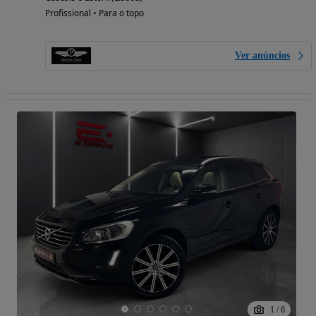
Profissional • Para o topo
Ver anúncios
1
/
6