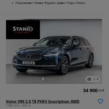
Financiamento
Oficina
Repações rápidas
Chapa e Pintura
1
/
6
34 900
EUR
Volvo V90 2.0 T8 PHEV Inscription AWD
1969 cm3 • 455 cv