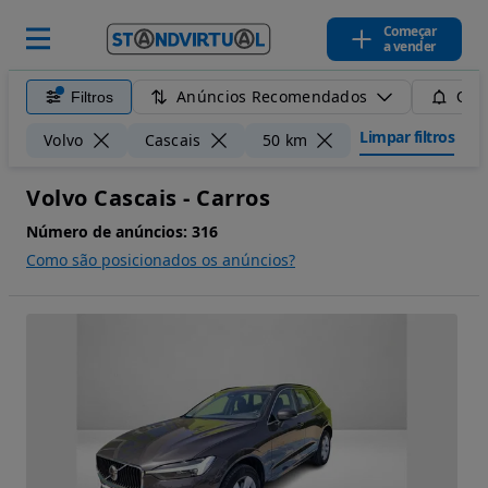
Começar
a vender
Anúncios Recomendados
Filtros
Guar
Limpar filtros
Volvo
Cascais
50 km
Volvo Cascais - Carros
Número de anúncios:
316
Como são posicionados os anúncios?