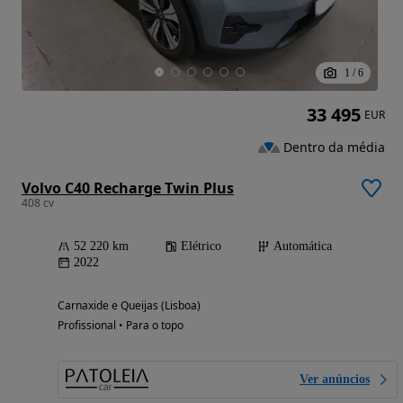
1
/
6
33 495
EUR
Dentro da média
Volvo C40 Recharge Twin Plus
408 cv
52 220 km
Elétrico
Automática
2022
Carnaxide e Queijas (Lisboa)
Profissional • Para o topo
Ver anúncios