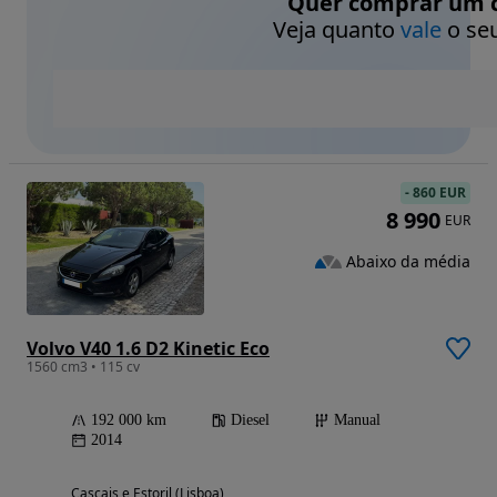
Quer comprar um c
Veja quanto
vale
o seu
-
860 EUR
8 990
EUR
Abaixo da média
Volvo V40 1.6 D2 Kinetic Eco
1560 cm3 • 115 cv
192 000 km
Diesel
Manual
2014
Cascais e Estoril (Lisboa)