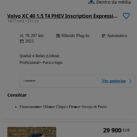
Dentro da média
Volvo XC 40 1.5 T4 PHEV Inscription Expression
1477 cm3 • 211 cv
70 207 km
Híbrido Plug-In
Automática
2023
Queluz e Belas (Lisboa)
Profissional • Para o topo
Ver anúncios
Consilcar
Financiamento
Oficina
Chapa e Pintura
Serviço de Pneus
29 900
EUR