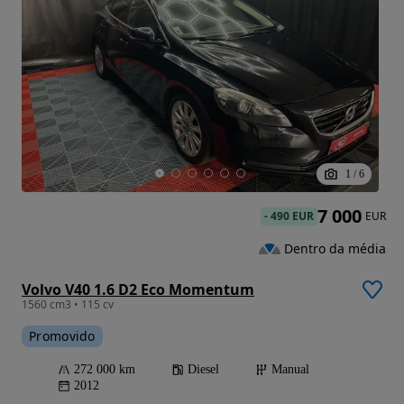
1
/
6
7 000
-
490 EUR
EUR
Dentro da média
Volvo V40 1.6 D2 Eco Momentum
1560 cm3 • 115 cv
Promovido
272 000 km
Diesel
Manual
2012