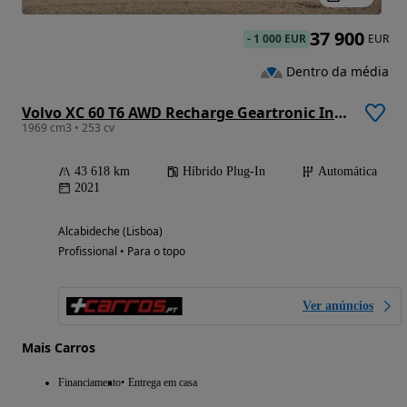
37 900
-
1 000 EUR
EUR
Dentro da média
Volvo XC 60 T6 AWD Recharge Geartronic Inscription Expression
1969 cm3 • 253 cv
43 618 km
Híbrido Plug-In
Automática
2021
Alcabideche (Lisboa)
Profissional • Para o topo
Ver anúncios
Mais Carros
Financiamento
Entrega em casa