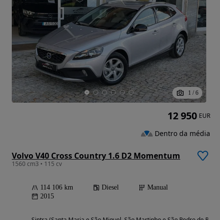
1
/
6
12 950
EUR
Dentro da média
Volvo V40 Cross Country 1.6 D2 Momentum
1560 cm3 • 115 cv
114 106 km
Diesel
Manual
2015
Sintra (Santa Maria e São Miguel, São Martinho e São Pedro de Penaf