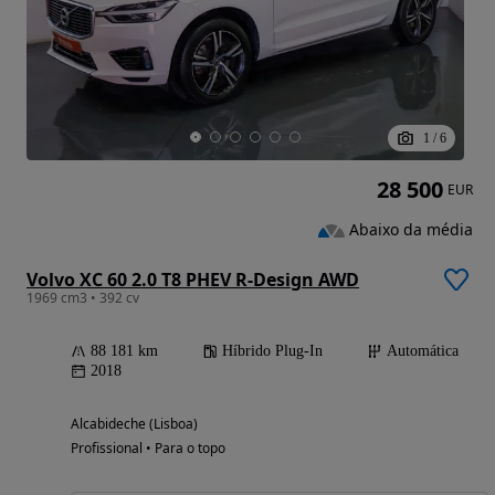
1
/
6
28 500
EUR
Abaixo da média
Volvo XC 60 2.0 T8 PHEV R-Design AWD
1969 cm3 • 392 cv
88 181 km
Híbrido Plug-In
Automática
2018
Alcabideche (Lisboa)
Profissional • Para o topo