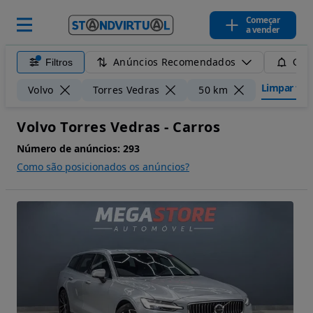
Começar
a vender
Anúncios Recomendados
Filtros
Guar
Limpar filt
Volvo
Torres Vedras
50 km
Volvo Torres Vedras - Carros
Número de anúncios:
293
Como são posicionados os anúncios?