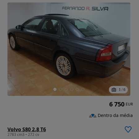
1
/
6
6 750
EUR
Dentro da média
Volvo S80 2.8 T6
2783 cm3 • 272 cv