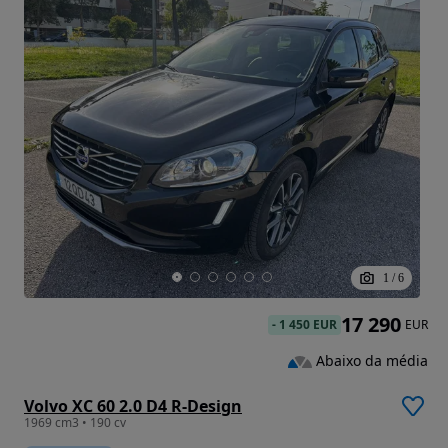
1
/
6
17 290
-
1 450 EUR
EUR
Abaixo da média
Volvo XC 60 2.0 D4 R-Design
1969 cm3 • 190 cv