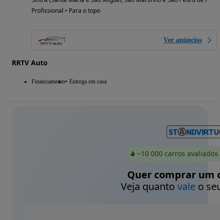
Profissional • Para o topo
Ver anúncios
RRTV Auto
Financiamento
Entrega em casa
~10 000 carros avaliados
Quer comprar um c
Veja quanto
vale
o seu