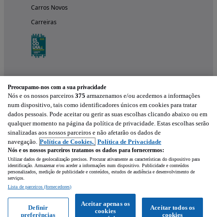
Carros Novos
Carreiras
Preocupamo-nos com a sua privacidade
Nós e os nossos parceiros
375
armazenamos e/ou acedemos a informações
num dispositivo, tais como identificadores únicos em cookies para tratar
dados pessoais. Pode aceitar ou gerir as suas escolhas clicando abaixo ou em
qualquer momento na página da política de privacidade. Estas escolhas serão
Experimenta a aplicação
sinalizadas aos nossos parceiros e não afetarão os dados de
navegação.
Política de Cookies,
Política de Privacidade
Nós e os nossos parceiros tratamos os dados para fornecermos:
Utilizar dados de geolocalização precisos. Procurar ativamente as características do dispositivo para
identificação. Armazenar e/ou aceder a informações num dispositivo. Publicidade e conteúdos
personalizados, medição de publicidade e conteúdos, estudos de audiência e desenvolvimento de
serviços.
Lista de parceiros (fornecedores)
Mensagem
Aceitar apenas os
Definir
Aceitar todos os
cookies
preferências
cookies
Ligar
WhatsApp