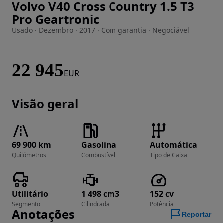
Volvo V40 Cross Country 1.5 T3
Imagem 1 de 37
Pro Geartronic
Usado · Dezembro · 2017 · Com garantia · Negociável
22 945
EUR
Visão geral
69 900 km
Gasolina
Automática
Quilómetros
Combustível
Tipo de Caixa
Utilitário
1 498 cm3
152 cv
Segmento
Cilindrada
Potência
Anotações
Reportar