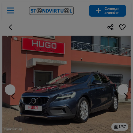
Começar
a vender
1
/
37