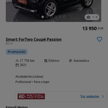
1
/
6
13 950
EUR
Smart ForTwo Coupé Passion
82 cv
Promovido
17 750 km
Elétrico
Automática
2021
Alcabideche (Lisboa)
Profissional • Para o topo
Ver anúncios
Estoril Motor