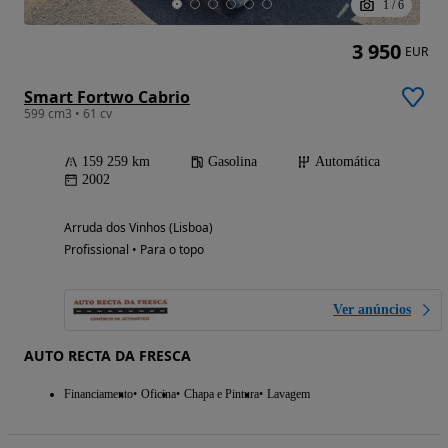
1
/
6
3 950
EUR
Smart Fortwo Cabrio
599 cm3 • 61 cv
159 259 km
Gasolina
Automática
2002
Arruda dos Vinhos (Lisboa)
Profissional • Para o topo
Ver anúncios
AUTO RECTA DA FRESCA
Financiamento
Oficina
Chapa e Pintura
Lavagem