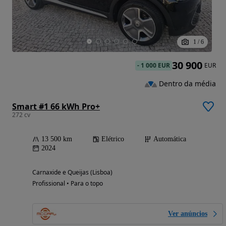
1
/
6
30 900
-
1 000 EUR
EUR
Dentro da média
Smart #1 66 kWh Pro+
272 cv
13 500 km
Elétrico
Automática
2024
Carnaxide e Queijas (Lisboa)
Profissional • Para o topo
Ver anúncios