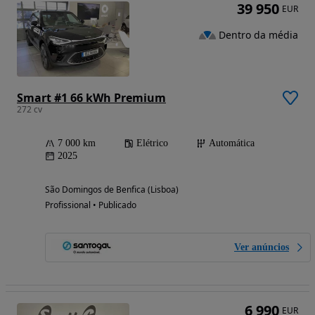
39 950
EUR
Dentro da média
Smart #1 66 kWh Premium
272 cv
7 000 km
Elétrico
Automática
2025
São Domingos de Benfica (Lisboa)
Profissional • Publicado
Ver anúncios
6 990
EUR