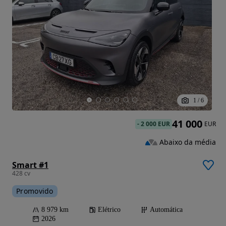
1
/
6
41 000
-
2 000 EUR
EUR
Abaixo da média
Smart #1
428 cv
Promovido
8 979 km
Elétrico
Automática
2026