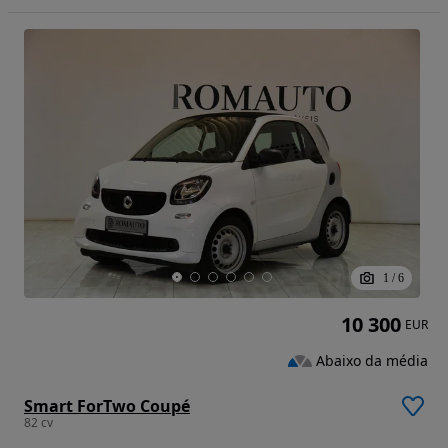
1
/
6
10 300
EUR
Abaixo da média
Smart ForTwo Coupé
82 cv