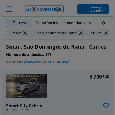
Começar
a vender
Anúncios Recomendados
Filtros
Guar
Smart
São Domingos de Rana
50 km
Smart São Domingos de Rana - Carros
Número de anúncios:
147
Como são posicionados os anúncios?
5 700
EUR
Smart City Cabrio
999 cm3 • 71 cv