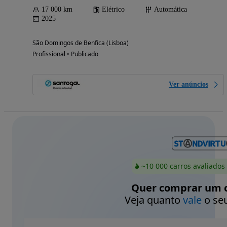
17 000 km
Elétrico
Automática
2025
São Domingos de Benfica (Lisboa)
Profissional • Publicado
Ver anúncios
~10 000 carros avaliados
Quer comprar um c
Veja quanto
vale
o seu