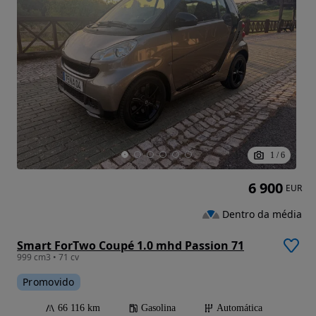
1
/
6
6 900
EUR
Dentro da média
Smart ForTwo Coupé 1.0 mhd Passion 71
999 cm3 • 71 cv
Promovido
66 116 km
Gasolina
Automática