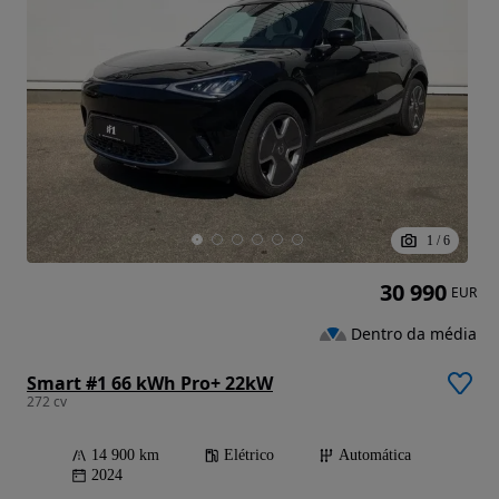
1
/
6
30 990
EUR
Dentro da média
Smart #1 66 kWh Pro+ 22kW
272 cv
14 900 km
Elétrico
Automática
2024