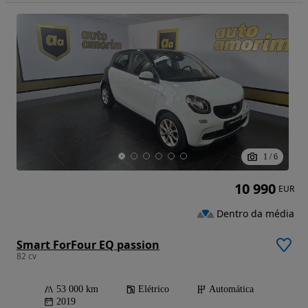
1
/
6
10 990
EUR
Dentro da média
Smart ForFour EQ passion
82 cv
53 000 km
Elétrico
Automática
2019