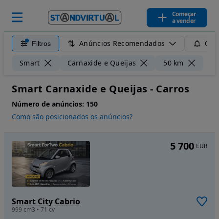
Começar
a vender
Anúncios Recomendados
Filtros
Guar
Lim
Smart
Carnaxide e Queijas
50 km
Smart Carnaxide e Queijas - Carros
Número de anúncios:
150
Como são posicionados os anúncios?
5 700
EUR
Smart City Cabrio
999 cm3 • 71 cv