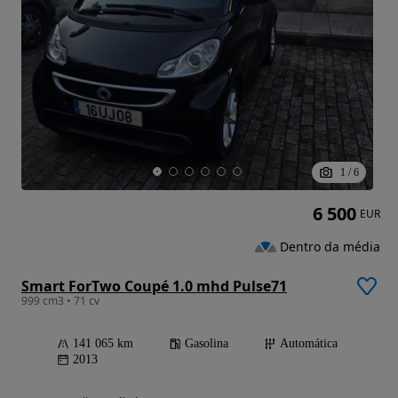
1
/
6
6 500
EUR
Dentro da média
Smart ForTwo Coupé 1.0 mhd Pulse71
999 cm3 • 71 cv
141 065 km
Gasolina
Automática
2013