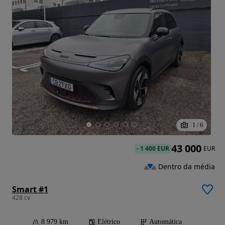
1
/
6
43 000
-
1 400 EUR
EUR
Dentro da média
Smart #1
428 cv
8 979 km
Elétrico
Automática