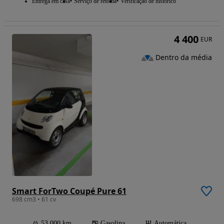
Entrega em casa
Serviço de retoma
Verificação de histórico
4 400
EUR
Dentro da média
Smart ForTwo Coupé Pure 61
698 cm3 • 61 cv
53 000 km
Gasolina
Automática