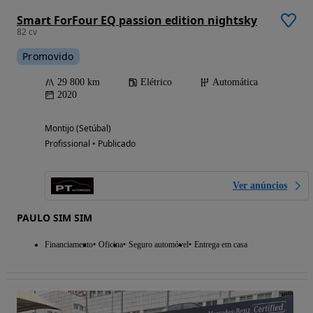
Smart ForFour EQ passion edition nightsky
82 cv
Promovido
29 800 km
Elétrico
Automática
2020
Montijo (Setúbal)
Profissional • Publicado
Ver anúncios
PAULO SIM SIM
Financiamento
Oficina
Seguro automóvel
Entrega em casa