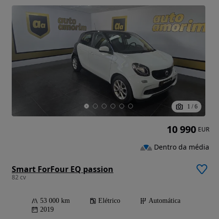
1
/
6
10 990
EUR
Dentro da média
Smart ForFour EQ passion
82 cv
53 000 km
Elétrico
Automática
2019