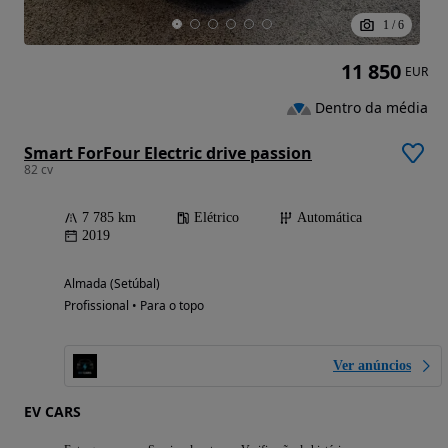
1
/
6
11 850
EUR
Dentro da média
Smart ForFour Electric drive passion
82 cv
7 785 km
Elétrico
Automática
2019
Almada (Setúbal)
Profissional • Para o topo
Ver anúncios
EV CARS