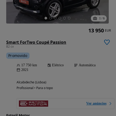
1
/
6
13 950
EUR
Smart ForTwo Coupé Passion
82 cv
Promovido
17 750 km
Elétrico
Automática
2021
Alcabideche (Lisboa)
Profissional • Para o topo
Ver anúncios
Estoril Motor