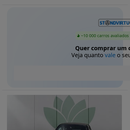
~10 000 carros avaliados
Quer comprar um c
Veja quanto
vale
o seu