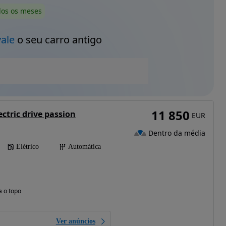
dos os meses
vale
o seu carro antigo
11 850
ctric drive passion
EUR
Dentro da média
Elétrico
Automática
a o topo
Ver anúncios