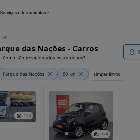
Serviços e ferramentas
Financiamento
Avaliar o meu carro
iamento
Serviço de check-up
Histórico do veículo
Smart
Notícias e artigos
rque das Nações - Carros
Como são posicionados os anúncios?
Parque das Nações
50 km
Limpar filtros
1
/
6
1
/
6