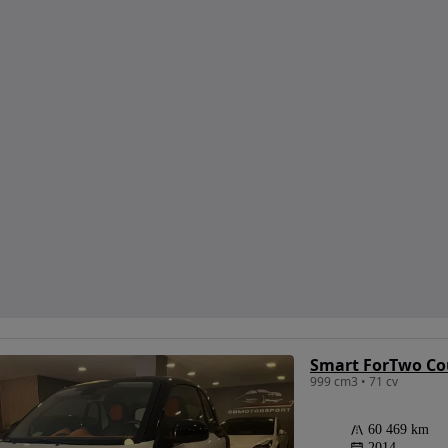
Smart ForTwo Cou
999 cm3 • 71 cv
60 469 km
2014