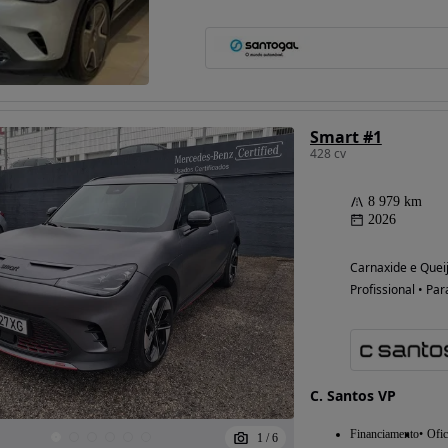
Possibilidade de
financiamento
Smart #1
428 cv
8 979 km
2026
Carnaxide e Queij
Profissional • Par
C. Santos VP
Financiamento
Ofic
1
/
6