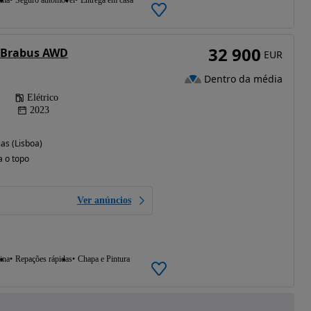
ina
Seguro automóvel
Entrega em casa
32 900
 Brabus AWD
EUR
Dentro da média
Elétrico
2023
as (Lisboa)
a o topo
Ver anúncios
ina
Repações rápidas
Chapa e Pintura