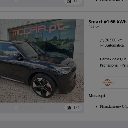
Financiamento
Ofic
1
/
6
Smart #1 66 kWh
428 cv
26 900 km
Automática
Carnaxide e Queij
Profissional • Par
Mccar.pt
Financiamento
Ofic
1
/
6