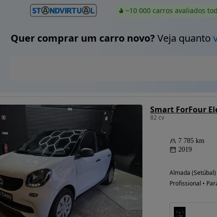
~10 000 carros avaliados to
Quer comprar um carro novo?
Veja quanto
Smart ForFour Ele
82 cv
7 785 km
2019
Almada (Setúbal)
Profissional • Par