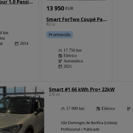
Smart ForFour 1.0 Passion 71
13 950
EUR
Smart ForTwo Coupé Passion
82 cv
84 km
Promovido
ina
al
2014
17 750 km
Elétrico
Automática
2021
Smart #1 66 kWh Pro+ 22kW
272 cv
17 000 km
Elétrico
São Domingos de Benfica (Lisboa)
Profissional • Publicado