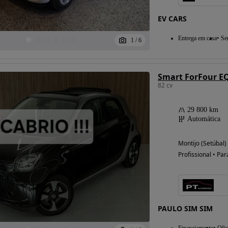
EV CARS
Entrega em casa
Se
1
/
6
82 cv
29 800 km
Automática
Montijo (Setúbal)
Profissional • Par
PAULO SIM SIM