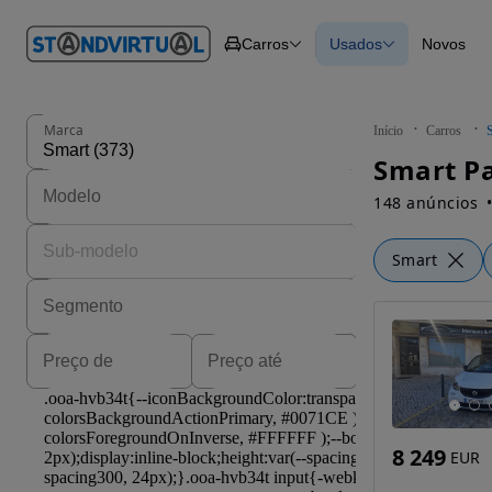
O nº 1
Carros
Usados
Novos
em
Carros
Carros
Comerciais
Todos os carros
Motos
Carros elétricos
Barcos
Carros com financ
Autocaravanas
Novos
Marca
Início
Carros
Pesados
Smart Pa
148 anúncios
Smart
8 249
EUR