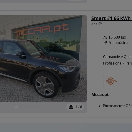
Smart #1 66 kWh
272 cv
13 500 km
Automática
Carnaxide e Queij
Profissional • Par
Mccar.pt
Financiamento
Ofic
1
/
6