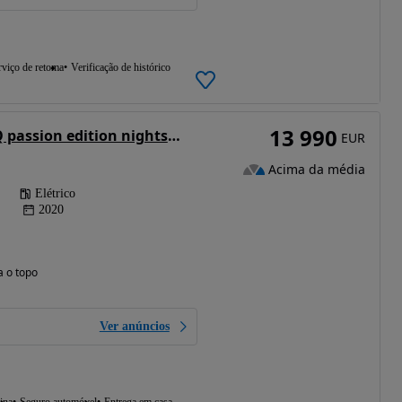
rviço de retoma
Verificação de histórico
13 990
Smart ForFour EQ passion edition nightsky
EUR
Acima da média
Elétrico
2020
a o topo
Ver anúncios