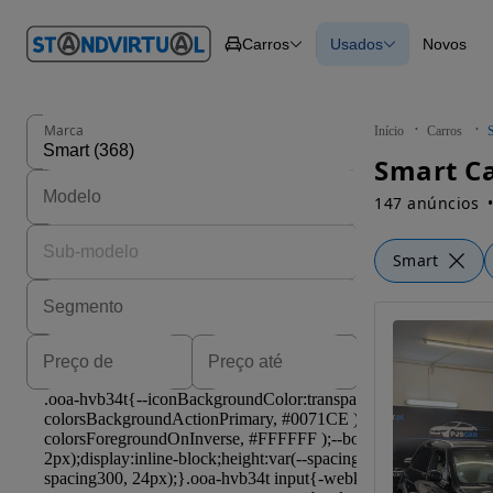
O nº 1
Carros
Usados
Novos
em
Carros
Carros
Comerciais
Todos os carros
Motos
Carros elétricos
Barcos
Carros com financ
Autocaravanas
Novos
Marca
Início
Carros
Pesados
Smart Cas
147 anúncios
Smart