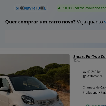
~10 000 carros avaliados to
Quer comprar um carro novo?
Veja quanto
Smart ForTwo Co
82 cv
42 240 km
Automática
Charneca de Capa
Profissional • Par