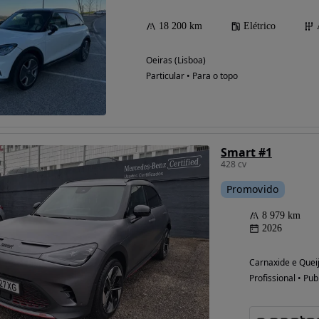
18 200 km
Elétrico
Oeiras (Lisboa)
Possibilidade de
Particular • Para o topo
financiamento
Smart #1
428 cv
Promovido
8 979 km
2026
Carnaxide e Queij
Profissional • Pub