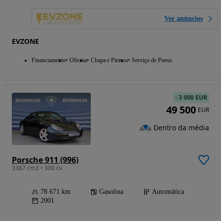
Ver anúncios
EVZONE
Financiamento
Oficina
Chapa e Pintura
Serviço de Pneus
-
3 000 EUR
49 500
EUR
Dentro da média
Porsche 911 (996)
3387 cm3 • 300 cv
78 671 km
Gasolina
Automática
2001