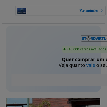
Ver anúncios
~10 000 carros avaliados
Quer comprar um c
Veja quanto
vale
o seu