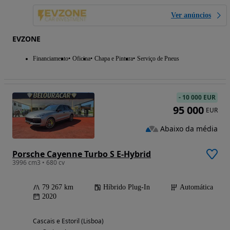
Ver anúncios
EVZONE
Financiamento
Oficina
Chapa e Pintura
Serviço de Pneus
-
10 000 EUR
95 000
EUR
Abaixo da média
Porsche Cayenne Turbo S E-Hybrid
3996 cm3 • 680 cv
79 267 km
Híbrido Plug-In
Automática
2020
Cascais e Estoril (Lisboa)