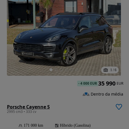
1
/
6
35 990
-
4 000 EUR
EUR
Dentro da média
Porsche Cayenne S
2995 cm3 • 333 cv
171 000 km
Híbrido (Gasolina)