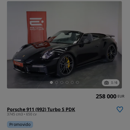
1
/
6
258 000
EUR
Porsche 911 (992) Turbo S PDK
3745 cm3 • 650 cv
Promovido