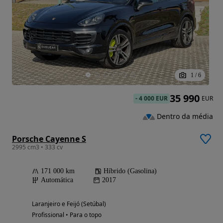
1
/
6
35 990
-
4 000 EUR
EUR
Dentro da média
Porsche Cayenne S
2995 cm3 • 333 cv
171 000 km
Híbrido (Gasolina)
Automática
2017
Laranjeiro e Feijó (Setúbal)
Profissional • Para o topo