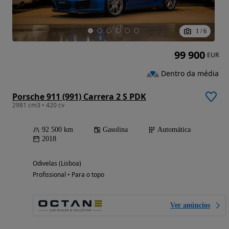
1
/
6
99 900
EUR
Dentro da média
Porsche 911 (991) Carrera 2 S PDK
2981 cm3 • 420 cv
92 500 km
Gasolina
Automática
2018
Odivelas (Lisboa)
Profissional • Para o topo
Ver anúncios