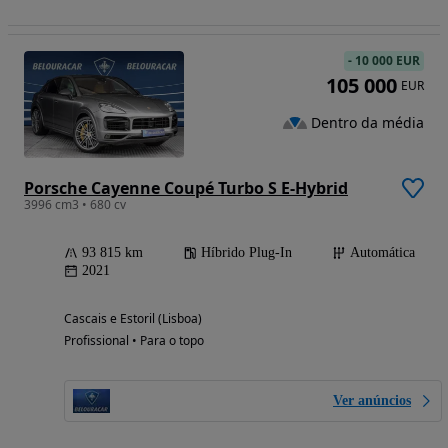
-
10 000 EUR
105 000
EUR
Dentro da média
Porsche Cayenne Coupé Turbo S E-Hybrid
3996 cm3 • 680 cv
93 815 km
Híbrido Plug-In
Automática
2021
Cascais e Estoril (Lisboa)
Profissional • Para o topo
Ver anúncios