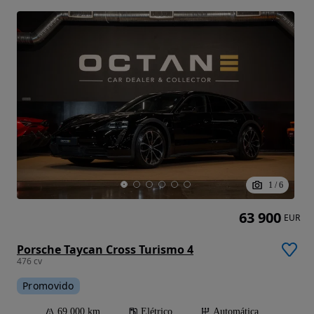
1
/
6
63 900
EUR
Porsche Taycan Cross Turismo 4
476 cv
Promovido
69 000 km
Elétrico
Automática