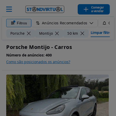
Começar
a vender
Anúncios Recomendados
Filtros
Guar
Limpar filtros
Porsche
Montijo
50 km
Porsche Montijo - Carros
Número de anúncios:
400
Como são posicionados os anúncios?