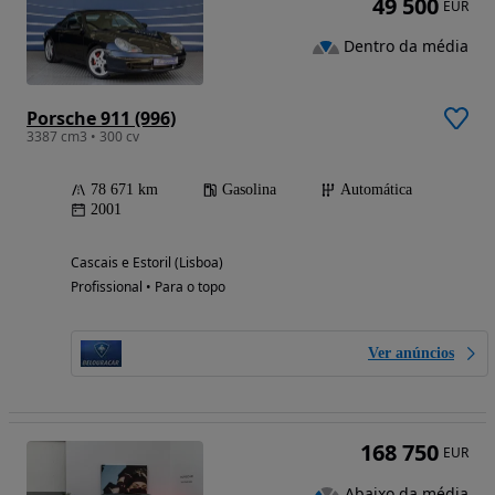
49 500
EUR
Dentro da média
Porsche 911 (996)
3387 cm3 • 300 cv
78 671 km
Gasolina
Automática
2001
Cascais e Estoril (Lisboa)
Profissional • Para o topo
Ver anúncios
168 750
EUR
Abaixo da média