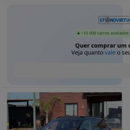
~10 000 carros avaliados
Quer comprar um c
Veja quanto
vale
o seu