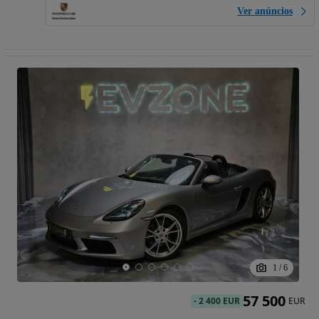
Ver anúncios
1
/
6
57 500
-
2 400 EUR
EUR