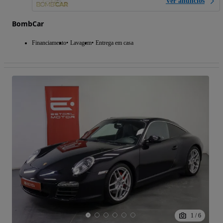
Ver anúncios
BombCar
Financiamento
Lavagem
Entrega em casa
1
/
6