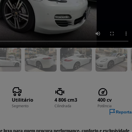
Utilitário
4 806 cm3
400 cv
Segmento
Cilindrada
Potência
Reporta
uxo para quem procura performance, conforto e exclusividade 