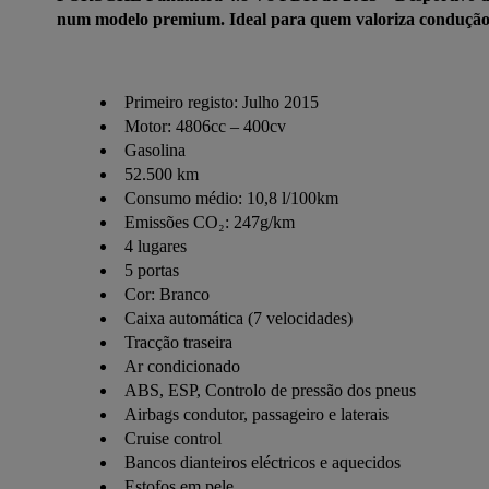
num modelo premium. Ideal para quem valoriza condução 
Primeiro registo: Julho 2015
Motor: 4806cc – 400cv
Gasolina
52.500 km
Consumo médio: 10,8 l/100km
Emissões CO₂: 247g/km
4 lugares
5 portas
Cor: Branco
Caixa automática (7 velocidades)
Tracção traseira
Ar condicionado
ABS, ESP, Controlo de pressão dos pneus
Airbags condutor, passageiro e laterais
Cruise control
Bancos dianteiros eléctricos e aquecidos
Estofos em pele