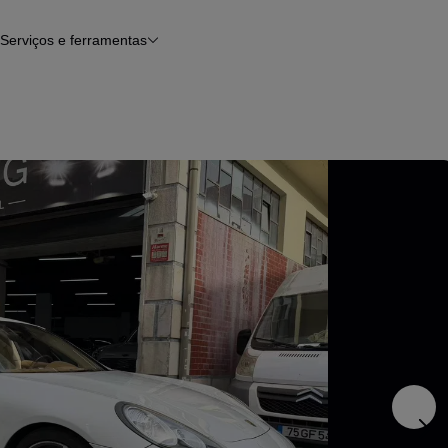
Serviços e ferramentas
Financiamento
Avaliar o meu carro
iamento
Serviço de check-up
Histórico do veículo
Notícias e artigos