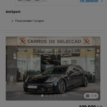
Ver anúncios
AmSport
Financiamento
Lavagem
1
/
6
109 500
EUR