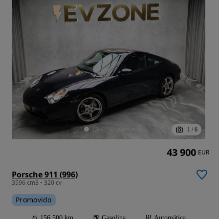
1
/
6
43 900
EUR
Porsche 911 (996)
3596 cm3 • 320 cv
Promovido
156 500 km
Gasolina
Automática