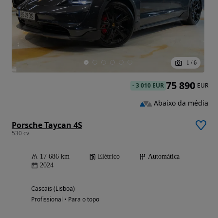
1
/
6
75 890
-
3 010 EUR
EUR
Abaixo da média
Porsche Taycan 4S
530 cv
17 686 km
Elétrico
Automática
2024
Cascais (Lisboa)
Profissional • Para o topo