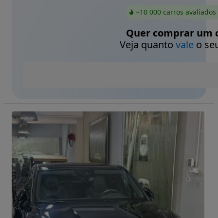
~10 000 carros avaliados
Quer comprar um c
Veja quanto
vale
o seu