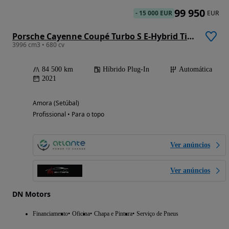
99 950
-
15 000 EUR
EUR
Porsche Cayenne Coupé Turbo S E-Hybrid Tiptronic S
3996 cm3 • 680 cv
84 500 km
Híbrido Plug-In
Automática
2021
Amora (Setúbal)
Profissional • Para o topo
Ver anúncios
Ver anúncios
DN Motors
Financiamento
Oficina
Chapa e Pintura
Serviço de Pneus