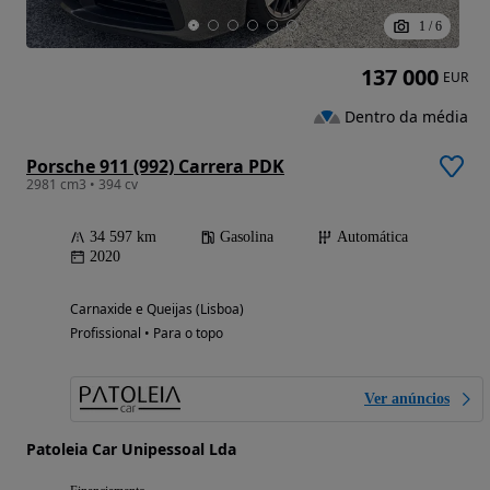
1
/
6
137 000
EUR
Dentro da média
Porsche 911 (992) Carrera PDK
2981 cm3 • 394 cv
34 597 km
Gasolina
Automática
2020
Carnaxide e Queijas (Lisboa)
Profissional • Para o topo
Ver anúncios
Patoleia Car Unipessoal Lda