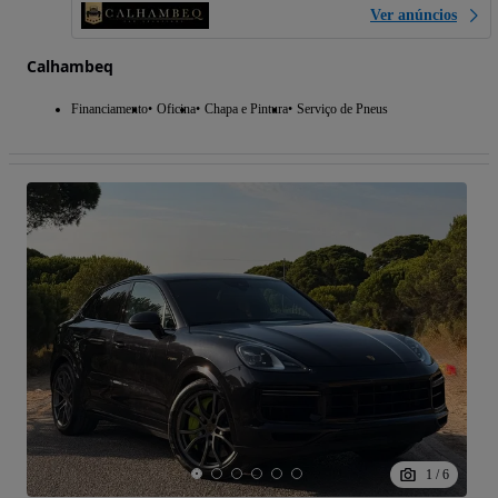
Ver anúncios
Calhambeq
Financiamento
Oficina
Chapa e Pintura
Serviço de Pneus
1
/
6