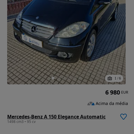
1
/
6
6 980
EUR
Acima da média
Mercedes-Benz A 150 Elegance Automatic
1498 cm3 • 95 cv