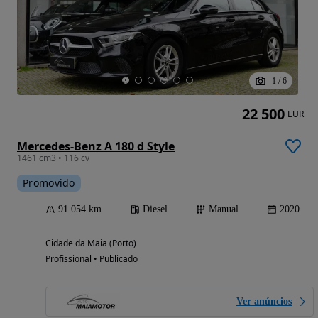
1
/
6
22 500
EUR
Mercedes-Benz A 180 d Style
1461 cm3 • 116 cv
Promovido
91 054 km
Diesel
Manual
2020
Cidade da Maia (Porto)
Profissional • Publicado
Ver anúncios