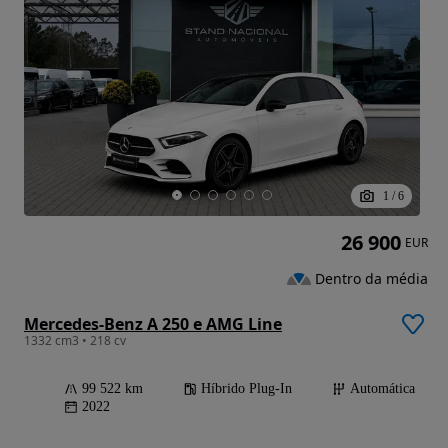
1
/
6
26 900
EUR
Dentro da média
Mercedes-Benz A 250 e AMG Line
1332 cm3 • 218 cv
99 522 km
Híbrido Plug-In
Automática
2022