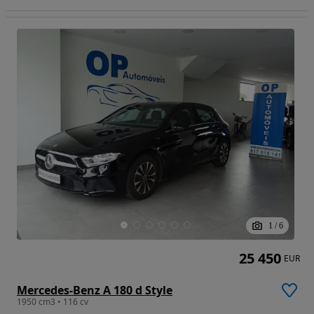
1
/
6
25 450
EUR
Mercedes-Benz A 180 d Style
1950 cm3 • 116 cv