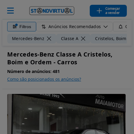
Começar
a vender
Anúncios Recomendados
Filtros
Guar
Mercedes-Benz
Classe A
Cristelos, Boim e
Mercedes-Benz Classe A Cristelos,
Boim e Ordem - Carros
Número de anúncios:
481
Como são posicionados os anúncios?