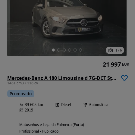
1
/
6
21 997
EUR
Mercedes-Benz A 180 Limousine d 7G-DCT Style
1461 cm3 • 116 cv
Promovido
89 605 km
Diesel
Automática
2019
Matosinhos e Leça da Palmeira (Porto)
Profissional • Publicado