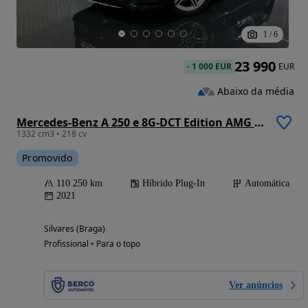
1
/
6
23 990
-
1 000 EUR
EUR
Abaixo da média
Mercedes-Benz A 250 e 8G-DCT Edition AMG Line
1332 cm3 • 218 cv
Promovido
110 250 km
Híbrido Plug-In
Automática
2021
Silvares (Braga)
Profissional • Para o topo
Ver anúncios