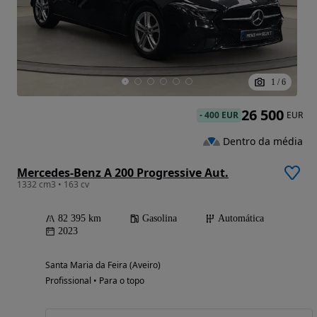
1
/
6
26 500
-
400 EUR
EUR
Dentro da média
Mercedes-Benz A 200 Progressive Aut.
1332 cm3 • 163 cv
82 395 km
Gasolina
Automática
2023
Santa Maria da Feira (Aveiro)
Profissional • Para o topo