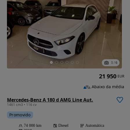
1
/
6
21 950
EUR
Abaixo da média
Mercedes-Benz A 180 d AMG Line Aut.
1461 cm3 • 116 cv
Promovido
74 000 km
Diesel
Automática