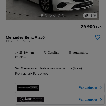
1
/
6
29 900
EUR
Mercedes-Benz A 250
1332 cm3 • 163 cv
25 194 km
Gasolina
Automática
2025
São Mamede de Infesta e Senhora da Hora (Porto)
Profissional • Para o topo
Ver anúncios
Ver anúncios