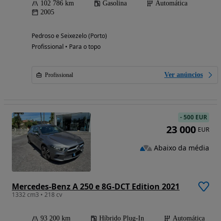
102 786 km
Gasolina
Automática
2005
Pedroso e Seixezelo (Porto)
Profissional • Para o topo
Ver anúncios
Profissional
-
500 EUR
23 000
EUR
Abaixo da média
Mercedes-Benz A 250 e 8G-DCT Edition 2021
1332 cm3 • 218 cv
93 200 km
Híbrido Plug-In
Automática