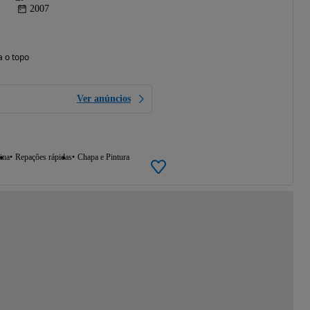
2007
a o topo
Ver anúncios
ina
Repações rápidas
Chapa e Pintura