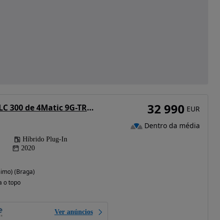
32 990
Mercedes-Benz GLC 300 de 4Matic 9G-TRONIC AMG Line
EUR
Dentro da média
Híbrido Plug-In
2020
simo) (Braga)
a o topo
Ver anúncios