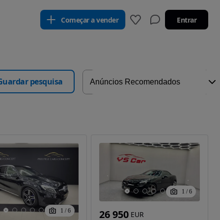
Começar a vender
Entrar
Guardar pesquisa
1
/
6
1
/
6
26 950
EUR