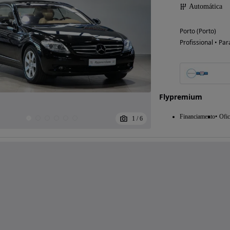
Automática
Porto (Porto)
Profissional • Par
Flypremium
Financiamento
Ofic
1
/
6