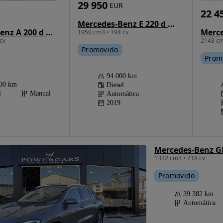
29 950
EUR
22 4
Mercedes-Benz E 220 d AMG Line
Mercedes-Benz A 200 d Urban
1950 cm3 • 194 cv
2143 cm
cv
Promovido
Prom
94 000 km
000 km
Diesel
l
Manual
Automática
2019
1332 cm3 • 218 cv
Promovido
39 382 km
Automática