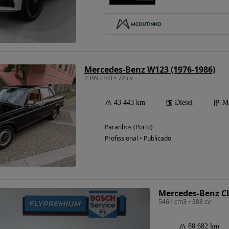
Mercedes-Benz W123 (1976-1986)
2399 cm3 • 72 cv
43 443 km
Diesel
M
Paranhos (Porto)
Profissional • Publicado
Mercedes-Benz C
5461 cm3 • 388 cv
88 682 km