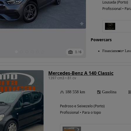
Lousada (Porto)
Profissional • Par
Possibilidade de
financiamento
Powercars
Financiamento
Lav
1
/
6
Mercedes-Benz A 140 Classic
1397 cm3 • 81 cv
188 558 km
Gasolina
Pedroso e Seixezelo (Porto)
Profissional • Para o topo