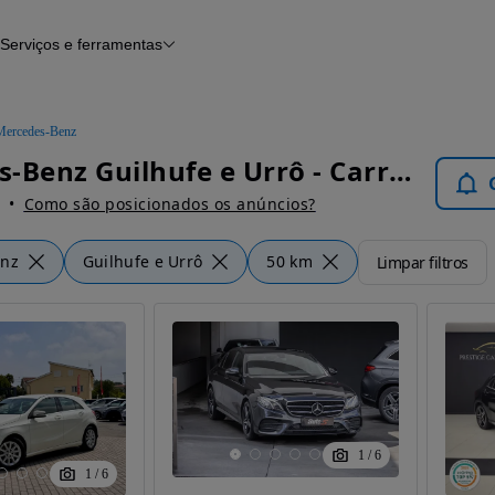
Serviços e ferramentas
Financiamento
Avaliar o meu carro
iamento
Serviço de check-up
Histórico do veículo
Mercedes-Benz
Notícias e artigos
Mercedes-Benz Guilhufe e Urrô - Carros
Como são posicionados os anúncios?
enz
Guilhufe e Urrô
50 km
Limpar filtros
1
/
6
1
/
6