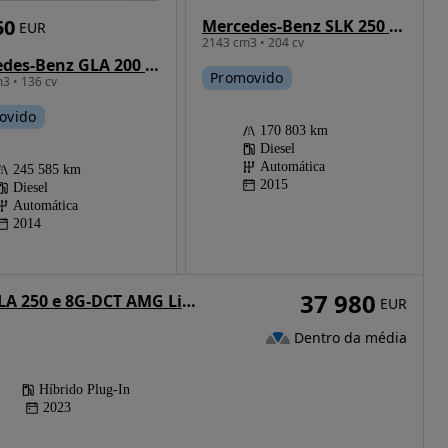
50
Mercedes-Benz SLK 250 CDI BE Aut. 132g
EUR
2143 cm3 • 204 cv
Mercedes-Benz GLA 200 d 7G-DCT AMG Line
Promovido
3 • 136 cv
ovido
170 803 km
Diesel
Automática
245 585 km
2015
Diesel
Automática
2014
37 980
Mercedes-Benz GLA 250 e 8G-DCT AMG Line Advanced Plus
EUR
Dentro da média
Híbrido Plug-In
2023