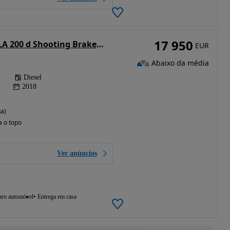
17 950
Mercedes-Benz CLA 200 d Shooting Brake AMG Line Aut.
EUR
Abaixo da média
Diesel
2018
ga)
a o topo
Ver anúncios
uro automóvel
Entrega em casa