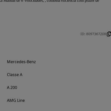
 Manual de 6 Velocidades, , combina eficiência com prazer de 
ID
:
8097367208
Mercedes-Benz
Classe A
A 200
AMG Line