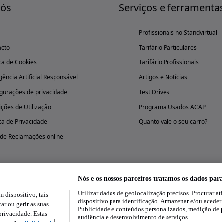
nós
Serviços e ferramenta
a
Profissionais no Standvirtual
acto
Tarifário Particulares
ica de Cookies
Tarifário Profissionais
igência Artificial Responsável
Artigos e Notícias
gurações de privacidade
Test Drives
ções de Utilização
Programa Usados ACAP
ica de Privacidade
Quanto vale o seu carro?
 de Reclamações online
Nós e os nossos parceiros tratamos os dados par
Utilizar dados de geolocalização precisos. Procurar at
dispositivo, tais
Experimenta a aplicação
dispositivo para identificação. Armazenar e/ou aceder
ar ou gerir as suas
Publicidade e conteúdos personalizados, medição de 
rivacidade. Estas
audiência e desenvolvimento de serviços.