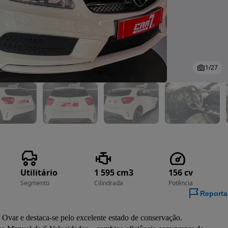
1
/
27
Utilitário
1 595 cm3
156 cv
Segmento
Cilindrada
Potência
Reporta
 Ovar e destaca-se pelo excelente estado de conservação.