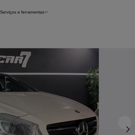
Serviços e ferramentas
Financiamento
Avaliar o meu carro
iamento
Serviço de check-up
Histórico do veículo
Notícias e artigos