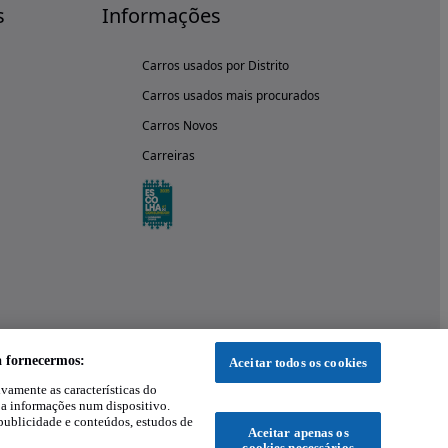
s
Informações
Carros usados por Distrito
Carros usados mais procurados
Carros Novos
Carreiras
a fornecermos:
Aceitar todos os cookies
ivamente as características do
 a informações num dispositivo.
publicidade e conteúdos, estudos de
Aceitar apenas os
cookies necessários