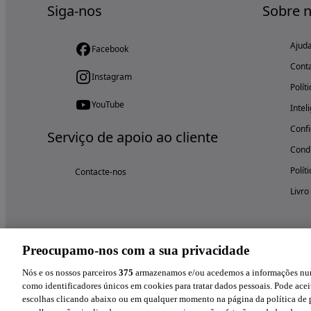
Siga-nos
Sobre 
Ajud
Facebook
Cont
Instagram
Polít
YouTube
Intel
Confi
Serviço de apoio ao cliente
Condi
Polít
Contacte-nos
Livro
Preocupamo-nos com a sua privacidade
Nós e os nossos parceiros
375
armazenamos e/ou acedemos a informações num 
como identificadores únicos em cookies para tratar dados pessoais. Pode aceit
escolhas clicando abaixo ou em qualquer momento na página da política de p