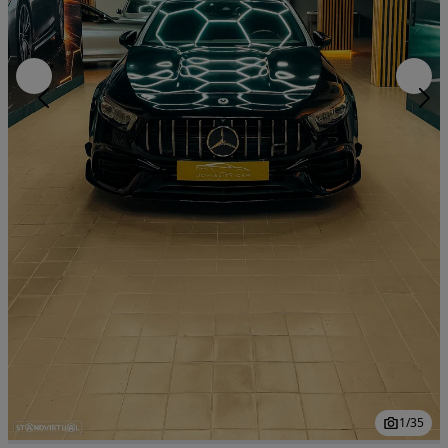
1
/
35