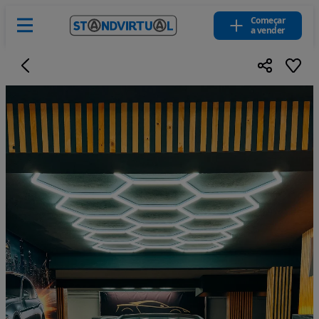
Começar
a vender