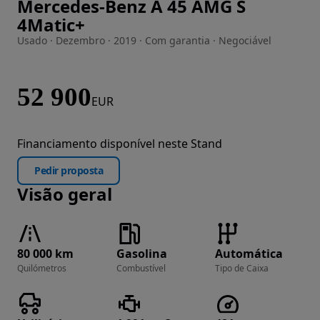
Mercedes-Benz A 45 AMG S
Imagem 1 de 35
4Matic+
Usado · Dezembro · 2019 · Com garantia · Negociável
52 900
EUR
Financiamento disponível neste Stand
Pedir proposta
Visão geral
80 000 km
Gasolina
Automática
Quilómetros
Combustível
Tipo de Caixa