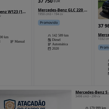
37 750
EUR
Mercedes-Benz GLC 220 d 4Matic 9G-TRONIC Exclusive
Mercedes-Benz W123 (1976-1986)
1950 cm3 • 194 cv
v
Promovido
37 9
142 589 km
000 km
1332 cm
Diesel
l
Manual
Automática
Prom
2020
Mercedes-Benz S 
3498 cm3 • 299 cv
179 999 km