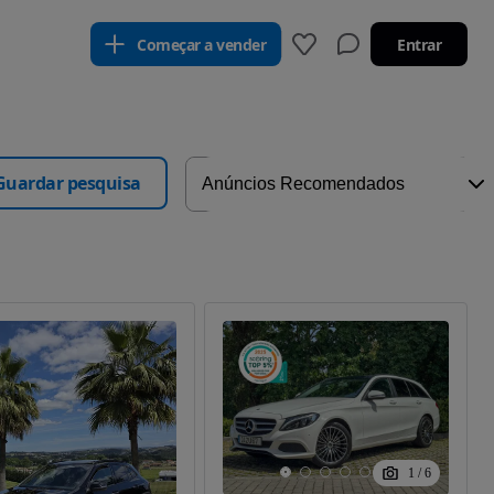
Começar a vender
Entrar
Guardar pesquisa
1
/
6