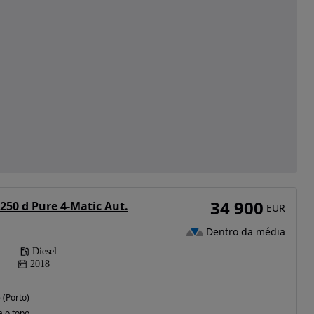
34 900
250 d Pure 4-Matic Aut.
EUR
Dentro da média
Diesel
2018
(Porto)
a o topo