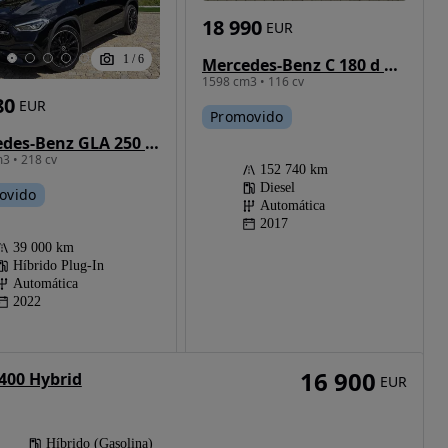
18 990
EUR
1
/
6
Mercedes-Benz C 180 d Avantgarde Aut.
1598 cm3 • 116 cv
80
EUR
Promovido
Mercedes-Benz GLA 250 e 8G-DCT Edition AMG Line
3 • 218 cv
152 740 km
Diesel
ovido
Automática
2017
39 000 km
Híbrido Plug-In
Automática
2022
16 900
400 Hybrid
EUR
Híbrido (Gasolina)