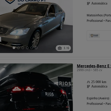
Automática
Matosinhos (Port
Profissional • Par
Possibilidade de
financiamento
1
/
6
Mercedes-Benz E
2999 cm3 • 585 cv
25 000 km
Automática
Espinho (Aveiro)
Profissional • Par