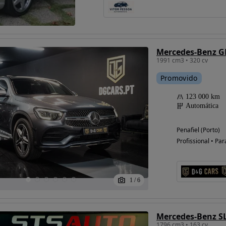
Mercedes-Benz GL
1991 cm3 • 320 cv
Promovido
123 000 km
Automática
Penafiel (Porto)
Profissional • Par
1
/
6
Mercedes-Benz S
1796 cm3 • 163 cv