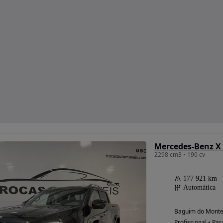
Mercedes-Benz X 
2298 cm3 • 190 cv
177 921 km
Automática
Baguim do Monte 
Profissional • Par