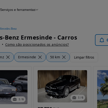
Serviços e ferramentas
Financiamento
Avaliar o meu carro
iamento
Serviço de check-up
Histórico do veículo
Mercedes-Benz
Notícias e artigos
-Benz Ermesinde - Carros
Como são posicionados os anúncios?
enz
Ermesinde
50 km
Limpar filtros
1
/
6
1
/
6