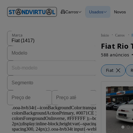
O nº 1
Carros
Usados
Novos
em
Carros
Carros
Comerciais
Todos os carros
Motos
Carros elétricos
Barcos
Carros com financ
Autocaravanas
Novos
Marca
Início
Carros
F
Pesados
Fiat Rio 
588 anúncios
Fiat
R