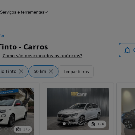
Serviços e ferramentas
Financiamento
Avaliar o meu carro
iamento
Serviço de check-up
Histórico do veículo
iat
Notícias e artigos
Tinto - Carros
Como são posicionados os anúncios?
io Tinto
50 km
Limpar filtros
1
/
6
1
/
6