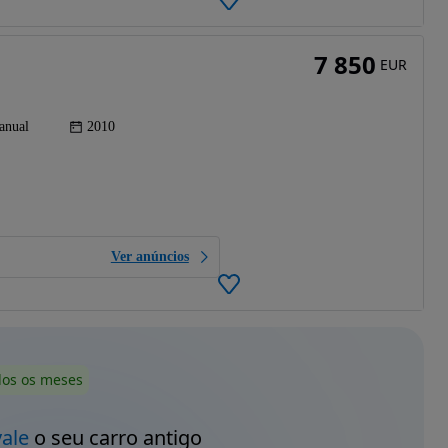
7 850
EUR
anual
2010
Ver anúncios
dos os meses
vale
o seu carro antigo