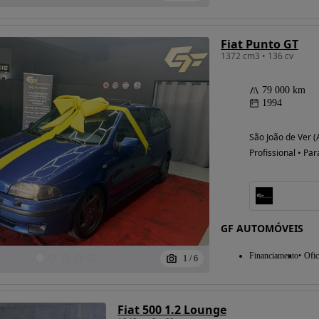
Fiat Punto GT
1372 cm3 • 136 cv
79 000 km
1994
São João de Ver (
Profissional • Par
GF AUTOMÓVEIS
Financiamento
Ofic
1
/
6
Fiat 500 1.2 Lounge