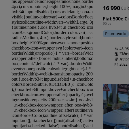
16 990
EUR
Fiat 500e C 
95 cv
Promovido
45 9
Elétr
Autom
2022