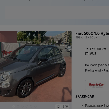
Fiat 500C 1.0 Hy
999 cm3 • 70 cv
129 800 km
2021
Bougado (São Mar
Profissional • Par
SPARK-CAR
Financiamento
Seg
1
/
6