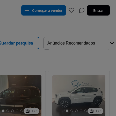
Começar a vender
Entrar
Guardar pesquisa
1
/
6
1
/
6