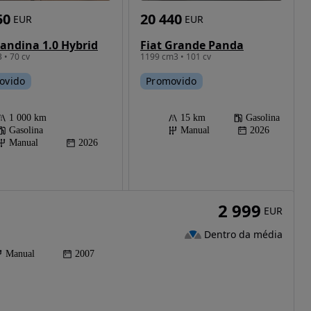
50
20 440
EUR
EUR
Pandina 1.0 Hybrid
Fiat Grande Panda
 • 70 cv
1199 cm3 • 101 cv
ovido
Promovido
1 000 km
15 km
Gasolina
Gasolina
Manual
2026
Manual
2026
2 999
EUR
Dentro da média
Manual
2007