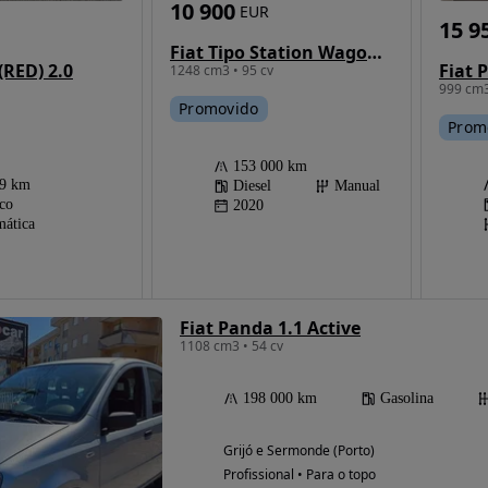
10 900
EUR
15 9
Fiat Tipo Station Wagon 1.3 M-Jet Lounge J17
(RED) 2.0
Fiat 
1248 cm3 • 95 cv
999 cm3
Promovido
Prom
153 000 km
89 km
Diesel
Manual
ico
2020
ática
Fiat Panda 1.1 Active
1108 cm3 • 54 cv
198 000 km
Gasolina
Grijó e Sermonde (Porto)
Profissional • Para o topo