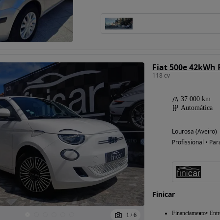
Possibilidade de
financiamento
Fiat 500e 42kWh 
118 cv
37 000 km
Automática
Lourosa (Aveiro)
Profissional • Par
Finicar
Financiamento
Entr
1
/
6