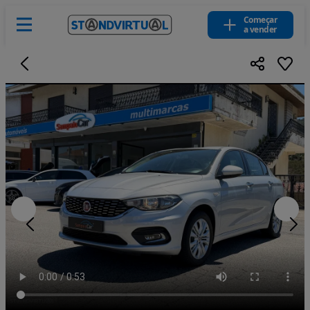
Começar
a vender