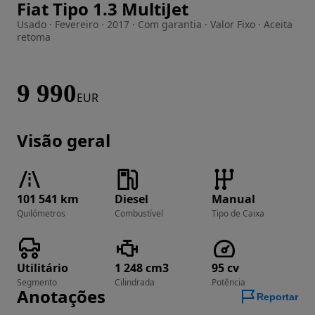
Fiat Tipo 1.3 MultiJet
Imagem 1 de 26
Usado · Fevereiro · 2017 · Com garantia · Valor Fixo · Aceita
retoma
9 990
EUR
Visão geral
101 541 km
Diesel
Manual
Quilómetros
Combustível
Tipo de Caixa
Utilitário
1 248 cm3
95 cv
Segmento
Cilindrada
Potência
Anotações
Reportar