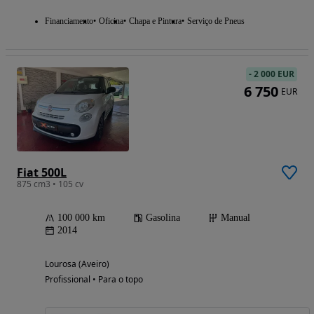
Financiamento
Oficina
Chapa e Pintura
Serviço de Pneus
-
2 000 EUR
6 750
EUR
Fiat 500L
875 cm3 • 105 cv
100 000 km
Gasolina
Manual
2014
Lourosa (Aveiro)
Profissional • Para o topo