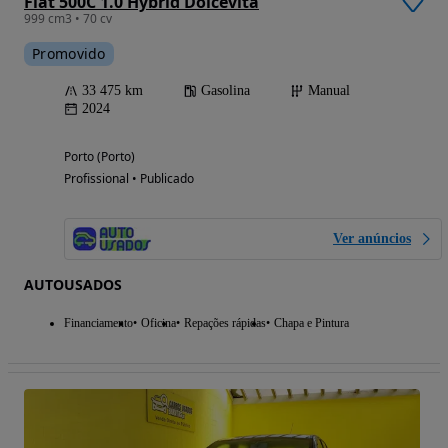
Fiat 500C 1.0 Hybrid Dolcevita
999 cm3 • 70 cv
Promovido
33 475 km
Gasolina
Manual
2024
Porto (Porto)
Profissional • Publicado
Ver anúncios
AUTOUSADOS
Financiamento
Oficina
Repações rápidas
Chapa e Pintura