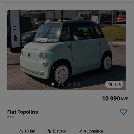
1
/
6
10 990
EUR
Fiat Topolino
8 cv
10 km
Elétrico
Automática