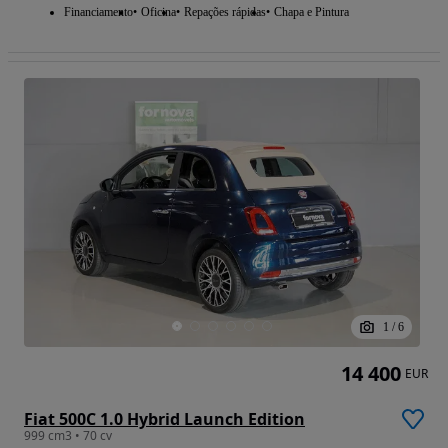
Financiamento
Oficina
Repações rápidas
Chapa e Pintura
1
/
6
14 400
EUR
Fiat 500C 1.0 Hybrid Launch Edition
999 cm3 • 70 cv