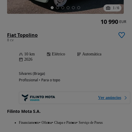
1
/
6
10 990
EUR
Fiat Topolino
8 cv
10 km
Elétrico
Automática
2026
Silvares (Braga)
Profissional • Para o topo
Ver anúncios
Filinto Mota S.A.
Financiamento
Oficina
Chapa e Pintura
Serviço de Pneus