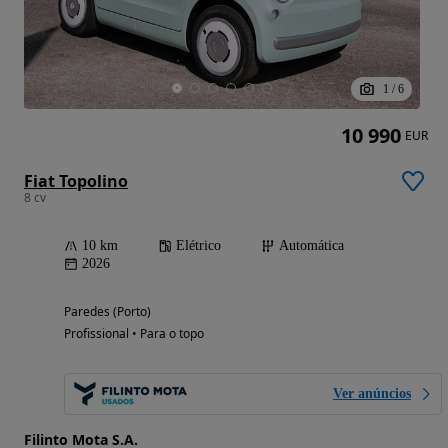
1
/
6
10 990
EUR
Fiat Topolino
8 cv
10 km
Elétrico
Automática
2026
Paredes (Porto)
Profissional • Para o topo
Ver anúncios
Filinto Mota S.A.