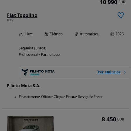
10 990
EUR
Fiat Topolino
8 cv
1 km
Elétrico
Automática
2026
Sequeira (Braga)
Profissional • Para o topo
Ver anúncios
Filinto Mota S.A.
Financiamento
Oficina
Chapa e Pintura
Serviço de Pneus
8 450
EUR