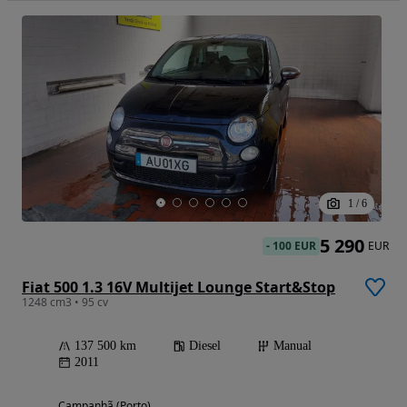
1
/
6
5 290
-
100 EUR
EUR
Fiat 500 1.3 16V Multijet Lounge Start&Stop
1248 cm3 • 95 cv
137 500 km
Diesel
Manual
2011
Campanhã (Porto)