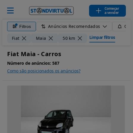
Começar
a vender
Anúncios Recomendados
Filtros
Guar
Limpar filtros
Fiat
Maia
50 km
Fiat Maia - Carros
Número de anúncios:
587
Como são posicionados os anúncios?