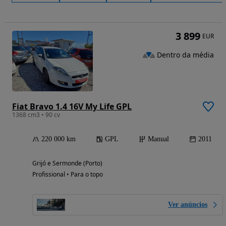
3 899
EUR
Dentro da média
Fiat Bravo 1.4 16V My Life GPL
1368 cm3 • 90 cv
220 000 km
GPL
Manual
2011
Grijó e Sermonde (Porto)
Profissional • Para o topo
Ver anúncios