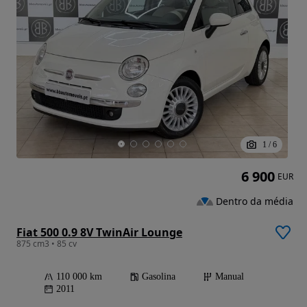
1
/
6
6 900
EUR
Dentro da média
Fiat 500 0.9 8V TwinAir Lounge
875 cm3 • 85 cv
110 000 km
Gasolina
Manual
2011