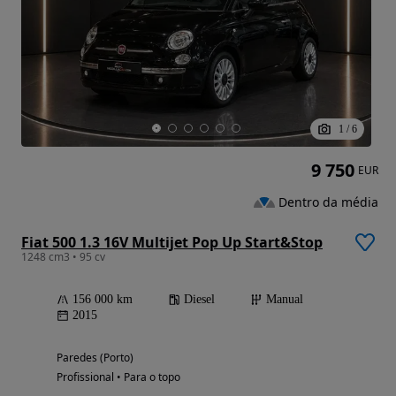
1
/
6
9 750
EUR
Dentro da média
Fiat 500 1.3 16V Multijet Pop Up Start&Stop
1248 cm3 • 95 cv
156 000 km
Diesel
Manual
2015
Paredes (Porto)
Profissional • Para o topo