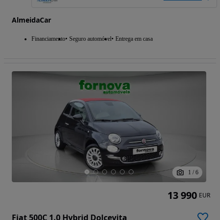
AlmeidaCar
Financiamento
Seguro automóvel
Entrega em casa
1
/
6
13 990
EUR
Fiat 500C 1.0 Hybrid Dolcevita