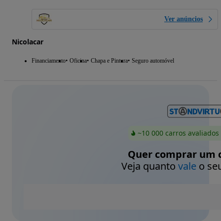
Ver anúncios
Nicolacar
Financiamento
Oficina
Chapa e Pintura
Seguro automóvel
~10 000 carros avaliados
Quer comprar um c
Veja quanto
vale
o seu