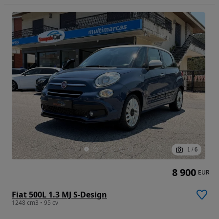
1
/
6
8 900
EUR
Fiat 500L 1.3 MJ S-Design
1248 cm3 • 95 cv