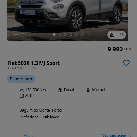
1
/
6
9 990
EUR
Fiat 500X 1.3 MJ Sport
1248 cm3 • 95 cv
Promovido
176 500 km
Diesel
Manual
2018
Baguim do Monte (Porto)
Profissional • Publicado
Ver anúncios