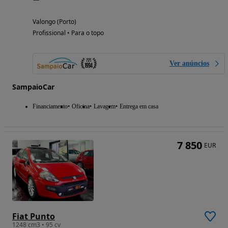
Valongo (Porto)
Profissional • Para o topo
Ver anúncios
SampaioCar
Financiamento
Oficina
Lavagem
Entrega em casa
7 850
EUR
Fiat Punto
1248 cm3 • 95 cv