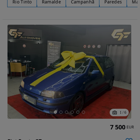
Rio Tinto
Ramalde
Campanhã
Paredes
Mat
1
/
6
7 500
EUR