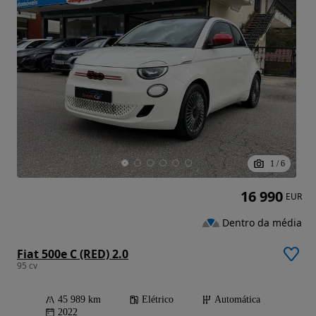
1
/
6
16 990
EUR
Dentro da média
Fiat 500e C (RED) 2.0
95 cv
45 989 km
Elétrico
Automática
2022