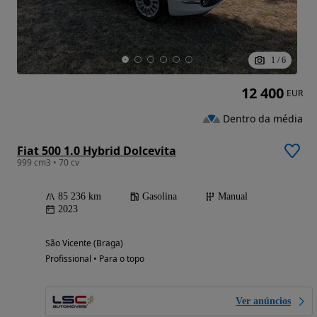
1
/
6
12 400
EUR
Dentro da média
Fiat 500 1.0 Hybrid Dolcevita
999 cm3 • 70 cv
85 236 km
Gasolina
Manual
2023
São Vicente (Braga)
Profissional • Para o topo
Ver anúncios