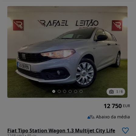
1
/
6
12 750
EUR
Abaixo da média
Fiat Tipo Station Wagon 1.3 Multijet City Life
1248 cm3 • 95 cv