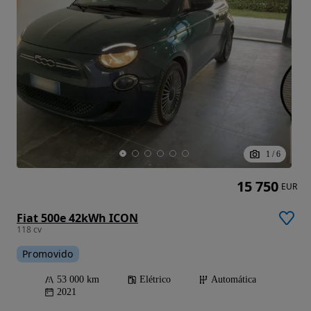
1
/
6
15 750
EUR
Fiat 500e 42kWh ICON
118 cv
Promovido
53 000 km
Elétrico
Automática
2021