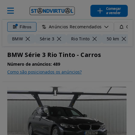
Começar
a vender
Anúncios Recomendados
Filtros
Guar
BMW
Série 3
Rio Tinto
50 km
BMW Série 3 Rio Tinto - Carros
Número de anúncios:
489
Como são posicionados os anúncios?