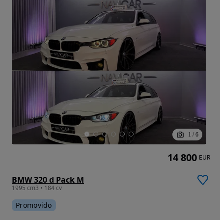
1
/
6
14 800
EUR
BMW 320 d Pack M
1995 cm3 • 184 cv
Promovido