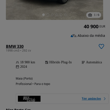
1
/
6
40 900
EUR
Abaixo da média
BMW 330
1998 cm3 • 292 cv
18 900 km
Híbrido Plug-In
Automática
2024
Maia (Porto)
Profissional • Para o topo
Ver anúncios
Nice Porto Car