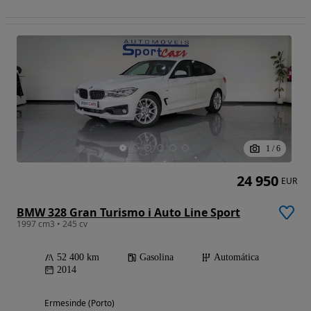
1
/
6
24 950
EUR
BMW 328 Gran Turismo i Auto Line Sport
1997 cm3 • 245 cv
52 400 km
Gasolina
Automática
2014
Ermesinde (Porto)