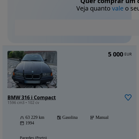
Quer comprar um c
Veja quanto
vale
o seu
5 000
EUR
BMW 316 i Compact
1596 cm3 • 102 cv
63 229 km
Gasolina
Manual
1994
Paredes (Porto)