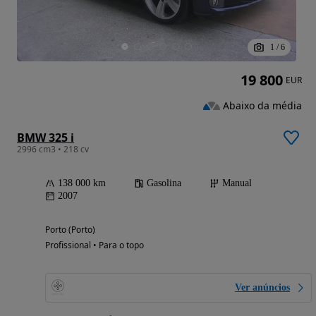
1
/
6
19 800
EUR
Abaixo da média
BMW 325 i
2996 cm3 • 218 cv
138 000 km
Gasolina
Manual
2007
Porto (Porto)
Profissional • Para o topo
Ver anúncios