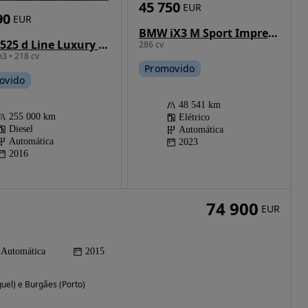
45 750
EUR
90
EUR
BMW iX3 M Sport Impressive
BMW 525 d Line Luxury Auto
286 cv
3 • 218 cv
Promovido
ovido
48 541 km
255 000 km
Elétrico
Diesel
Automática
Automática
2023
2016
74 900
EUR
Automática
2015
guel) e Burgães (Porto)