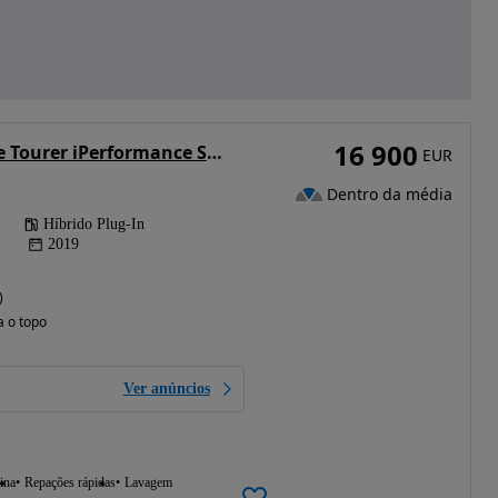
16 900
BMW 225xe Active Tourer iPerformance Sport Line
EUR
Dentro da média
Híbrido Plug-In
2019
)
a o topo
Ver anúncios
ina
Repações rápidas
Lavagem