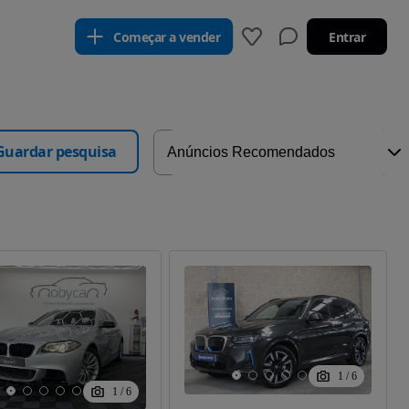
Começar a vender
Entrar
Guardar pesquisa
1
/
6
1
/
6