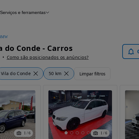
Serviços e ferramentas
Financiamento
Avaliar o meu carro
iamento
Serviço de check-up
Histórico do veículo
BMW
Notícias e artigos
 do Conde - Carros
Como são posicionados os anúncios?
Vila do Conde
50 km
Limpar filtros
1
/
6
1
/
6