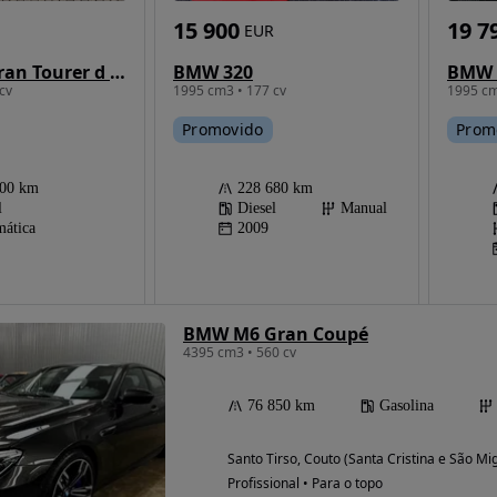
15 900
19 7
EUR
BMW 320
BMW 216 Gran Tourer d Aut. Advantage
1995 cm3 • 177 cv
1995 cm
cv
Promovido
Prom
228 680 km
000 km
Diesel
Manual
l
2009
ática
BMW M6 Gran Coupé
4395 cm3 • 560 cv
76 850 km
Gasolina
Santo Tirso, Couto (Santa Cristina e São Mi
Profissional • Para o topo