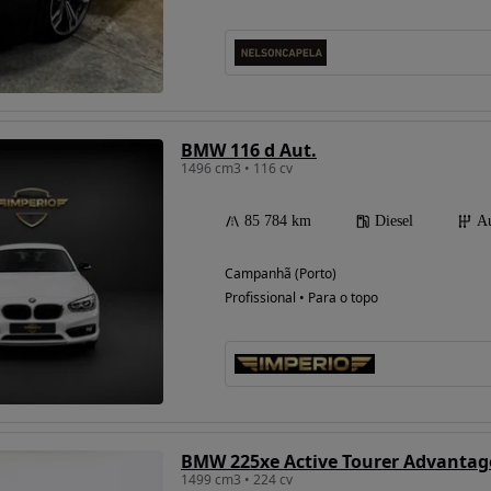
Possibilidade de
financiamento
BMW 116 d Aut.
1496 cm3 • 116 cv
85 784 km
Diesel
Au
Campanhã (Porto)
Profissional • Para o topo
BMW 225xe Active Tourer Advantag
1499 cm3 • 224 cv