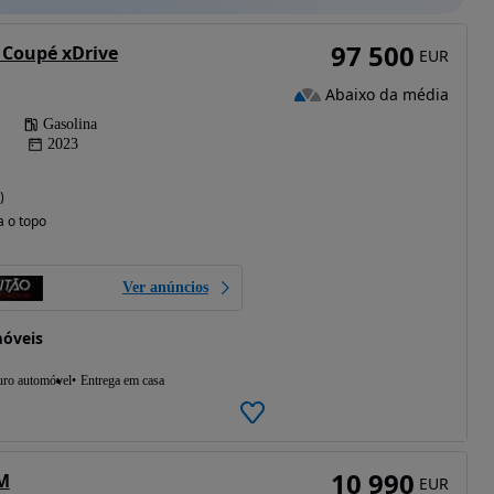
97 500
Coupé xDrive
EUR
Abaixo da média
Gasolina
2023
)
a o topo
Ver anúncios
móveis
uro automóvel
Entrega em casa
10 990
M
EUR