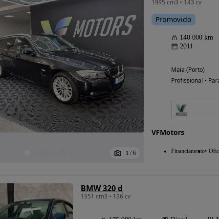
1995 cm3 • 143 cv
Promovido
140 000 km
2011
Maia (Porto)
Profissional • Par
VFMotors
Financiamento
Ofic
1
/
6
BMW 320 d
1951 cm3 • 136 cv