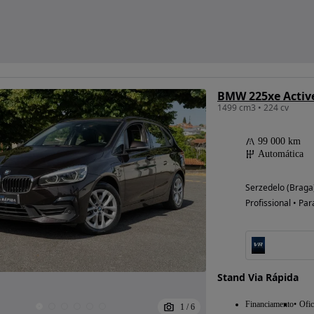
1499 cm3 • 224 cv
99 000 km
Automática
Serzedelo (Braga
Profissional • Par
Stand Via Rápida
Financiamento
Ofic
1
/
6