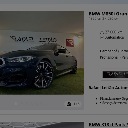
BMW M850i Gran 
4395 cm3 • 530 cv
27 000 km
Automática
Campanhã (Porto
Profissional • Par
Rafael Leitão Auto
Financiamento
Seg
Serviço de retoma
1
/
6
BMW 318 d Pack 