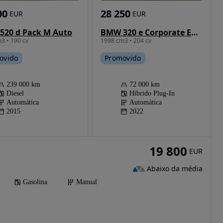
28 250
00
EUR
EUR
BMW 320 e Corporate Edition Auto
520 d Pack M Auto
1998 cm3 • 204 cv
3 • 190 cv
Promovido
ovido
72 000 km
239 000 km
Híbrido Plug-In
Diesel
Automática
Automática
2022
2015
19 800
EUR
Abaixo da média
Gasolina
Manual