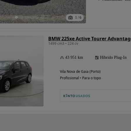
1
/
6
BMW 225xe Active Tourer Advantag
1499 cm3 • 224 cv
43 951 km
Híbrido Plug-In
Vila Nova de Gaia (Porto)
Profissional • Para o topo