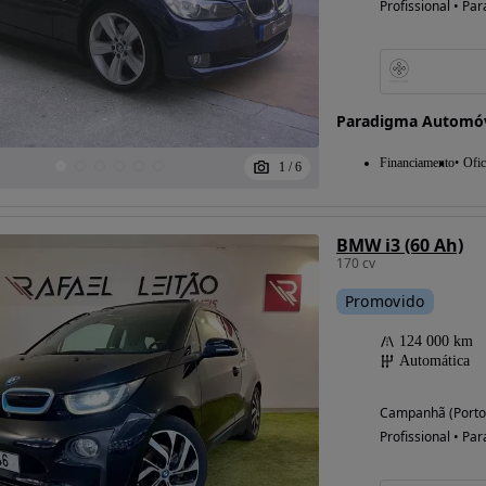
Profissional • Par
Possibilidade de
financiamento
Paradigma Automó
Financiamento
Ofic
1
/
6
BMW i3 (60 Ah)
170 cv
Promovido
124 000 km
Automática
Campanhã (Porto
Profissional • Par