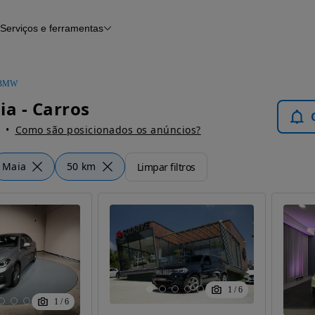
Serviços e ferramentas
Financiamento
Avaliar o meu carro
iamento
Serviço de check-up
Histórico do veículo
BMW
Notícias e artigos
a - Carros
Como são posicionados os anúncios?
Maia
50 km
Limpar filtros
1
/
6
1
/
6