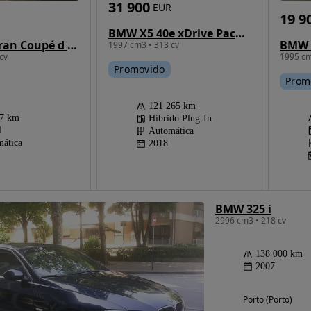
31 900
EUR
19 9
BMW X5 40e xDrive Pack M
BMW 
BMW 216 Gran Coupé d Advantage
1997 cm3 • 313 cv
1995 cm
cv
Promovido
Prom
121 265 km
07 km
Híbrido Plug-In
l
Automática
ática
2018
BMW 325 i
2996 cm3 • 218 cv
138 000 km
2007
Porto (Porto)