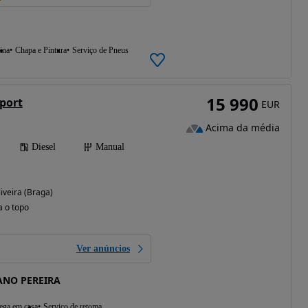
ina
Chapa e Pintura
Serviço de Pneus
15 990
port
EUR
Acima da média
Diesel
Manual
iveira (Braga)
a o topo
Ver anúncios
ANO PEREIRA
ega em casa
Serviço de retoma