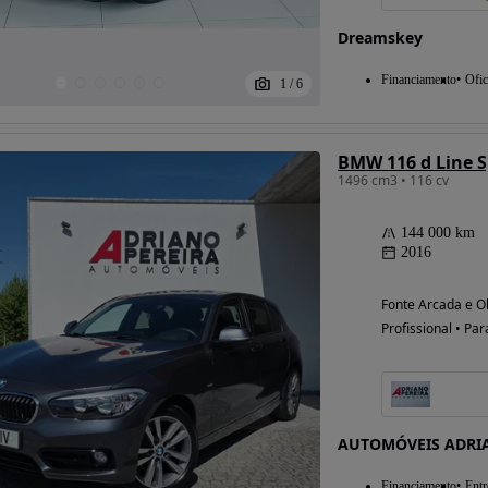
Dreamskey
Financiamento
Ofic
1
/
6
BMW 116 d Line S
1496 cm3 • 116 cv
144 000 km
2016
Fonte Arcada e Ol
Profissional • Par
AUTOMÓVEIS ADRI
Financiamento
Entr