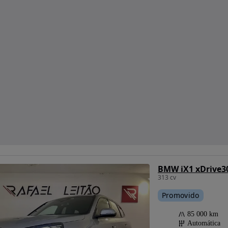
BMW iX1 xDrive3
313 cv
Promovido
85 000 km
Automática