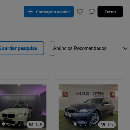
Começar a vender
Entrar
Guardar pesquisa
1
/
6
1
/
6