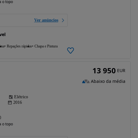
a o topo
Ver anúncios
vel
ina
Repações rápidas
Chapa e Pintura
13 950
EUR
Abaixo da média
Elétrico
2016
)
a o topo