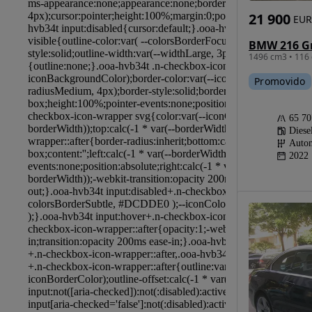
21 900
EUR
1496 cm3 • 116 
Promovido
65 7
Diese
Autom
2022