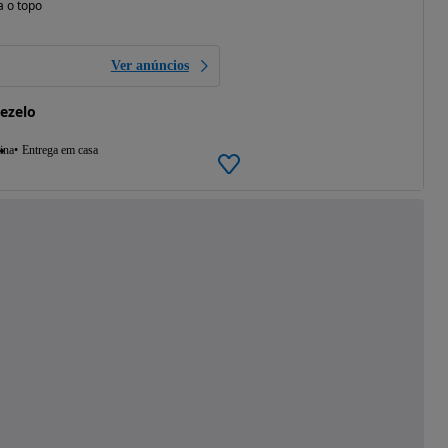
a o topo
Ver anúncios
xezelo
ina
Entrega em casa