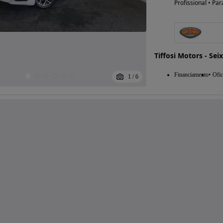
Profissional • Par
Tiffosi Motors - Sei
Financiamento
Ofic
1
/
6