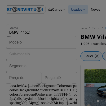
O nº 1
Carros
Usados
Novos
em
Carros
Carros
Comerciais
Todos os carros
Motos
Carros elétricos
Barcos
Carros com financ
Autocaravanas
Novos
Marca
Início
Carros
Pesados
BMW Vila
1 995 anúncios
BMW