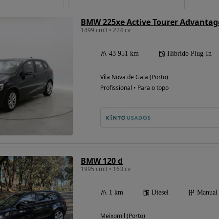
BMW 225xe Active Tourer Advantag
1499 cm3 • 224 cv
Possibilidade de
financiamento
43 951 km
Híbrido Plug-In
Vila Nova de Gaia (Porto)
Profissional • Para o topo
BMW 120 d
1995 cm3 • 163 cv
1 km
Diesel
Manual
Meixomil (Porto)