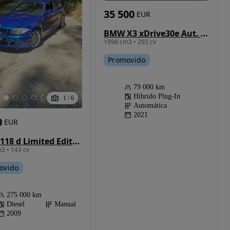
35 500
EUR
BMW X3 xDrive30e Aut. xLine
1998 cm3 • 292 cv
Promovido
79 000 km
Híbrido Plug-In
1
/
6
Automática
2021
0
EUR
BMW 118 d Limited Edition Lifestyle c/ M Sport Pack
3 • 143 cv
ovido
275 000 km
Diesel
Manual
2009