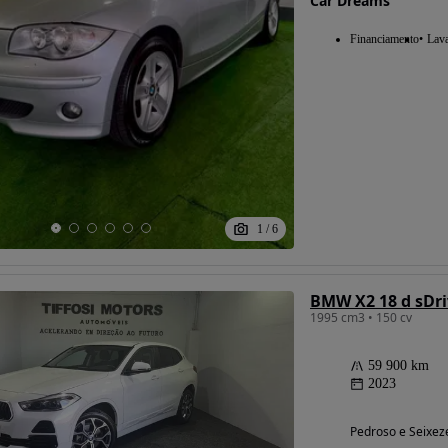
Car Dreams
Financiamento
Lav
1
/
6
BMW X2 18 d sDr
1995 cm3 • 150 cv
59 900 km
2023
Pedroso e Seixeze