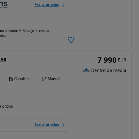
Ver anúncios
uro automóvel
Serviço de retoma
órico
7 990
ive
EUR
Dentro da média
Gasolina
Manual
a o topo
Ver anúncios