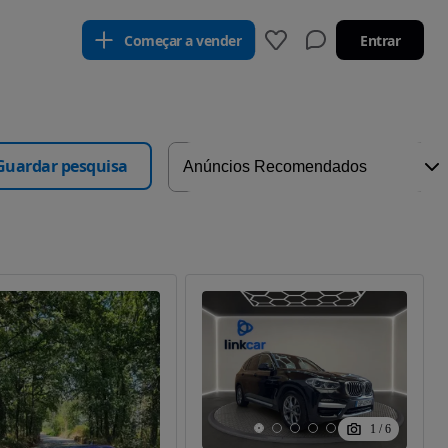
Começar a vender
Entrar
Guardar pesquisa
1
/
6