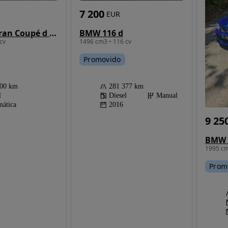
7 200
EUR
BMW 418 Gran Coupé d Pack M Auto
BMW 116 d
cv
1496 cm3 • 116 cv
Promovido
000 km
281 377 km
l
Diesel
Manual
ática
2016
9 25
1995 cm
Prom