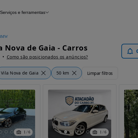
Serviços e ferramentas
Financiamento
Avaliar o meu carro
iamento
Serviço de check-up
Histórico do veículo
BMW
Notícias e artigos
 Nova de Gaia - Carros
Como são posicionados os anúncios?
Vila Nova de Gaia
50 km
Limpar filtros
1
/
6
1
/
6