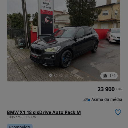
1
/
6
23 900
EUR
Acima da média
BMW X1 18 d sDrive Auto Pack M
1995 cm3 • 150 cv
Promovido