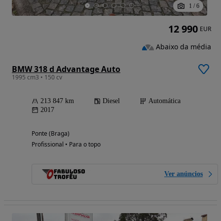
1
/
6
12 990
EUR
Abaixo da média
BMW 318 d Advantage Auto
1995 cm3 • 150 cv
213 847 km
Diesel
Automática
2017
Ponte (Braga)
Profissional • Para o topo
Ver anúncios