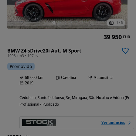
1
/
6
39 950
EUR
BMW Z4 sDrive20i Aut. M Sport
1998 cm3 • 197 cv
Promovido
68 000 km
Gasolina
Automática
2019
Cedofeita, Santo Ildefonso, Sé, Miragaia, São Nicolau e Vitória (Porto
Profissional • Publicado
Ver anúncios