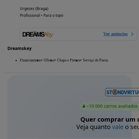
Urgezes (Braga)
Profissional • Para o topo
Ver anúncios
Dreamskey
Financiamento
Oficina
Chapa e Pintura
Serviço de Pneus
~10 000 carros avaliados
Quer comprar um c
Veja quanto
vale
o seu