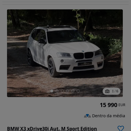
1
/
6
15 990
EUR
Dentro da média
BMW X3 xDrive30i Aut. M Sport Edition