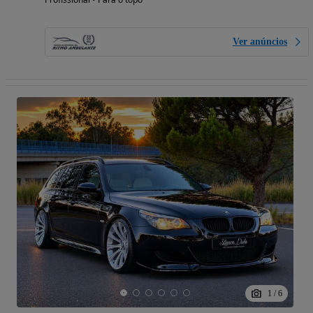
Ver anúncios
1
/
6