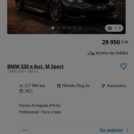
1
/
6
29 950
EUR
Acima da média
BMW 320 e Aut. M Sport
1998 cm3 • 204 cv
127 000 km
Híbrido Plug-In
Automática
2021
Frazão Arreigada (Porto)
Profissional • Para o topo
Ver anúncios