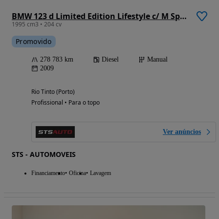
BMW 123 d Limited Edition Lifestyle c/ M Sport Pack
1995 cm3 • 204 cv
Promovido
278 783 km
Diesel
Manual
2009
Rio Tinto (Porto)
Profissional • Para o topo
Ver anúncios
STS - AUTOMOVEIS
Financiamento
Oficina
Lavagem