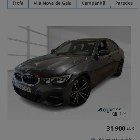
Trofa
Vila Nova de Gaia
Campanhã
Paredes
1
/
6
31 900
EUR
Abaixo da média