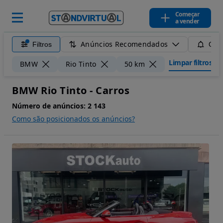
Começar
a vender
Anúncios Recomendados
Filtros
Guar
Limpar filtros
BMW
Rio Tinto
50 km
BMW Rio Tinto - Carros
Número de anúncios:
2 143
Como são posicionados os anúncios?