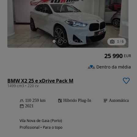
1
/
6
25 990
EUR
Dentro da média
BMW X2 25 e xDrive Pack M
1499 cm3 • 220 cv
110 259 km
Híbrido Plug-In
Automática
2021
Vila Nova de Gaia (Porto)
Profissional • Para o topo