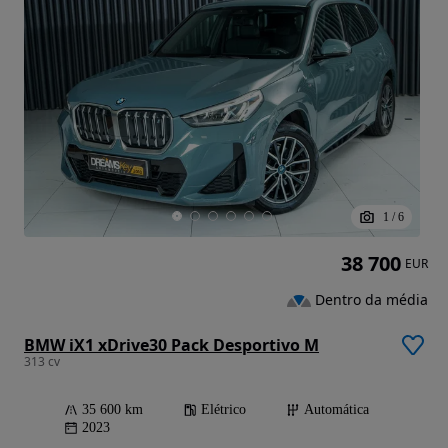
1
/
6
38 700
EUR
Dentro da média
BMW iX1 xDrive30 Pack Desportivo M
313 cv
35 600 km
Elétrico
Automática
2023