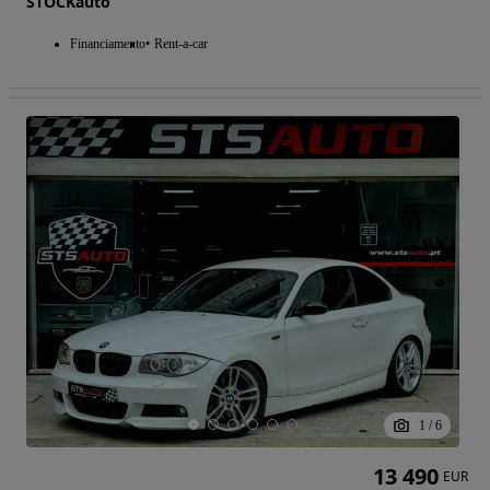
STOCKauto
Financiamento
Rent-a-car
1
/
6
13 490
EUR