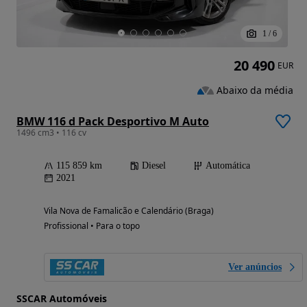
1
/
6
20 490
EUR
Abaixo da média
BMW 116 d Pack Desportivo M Auto
1496 cm3 • 116 cv
115 859 km
Diesel
Automática
2021
Vila Nova de Famalicão e Calendário (Braga)
Profissional • Para o topo
Ver anúncios
SSCAR Automóveis