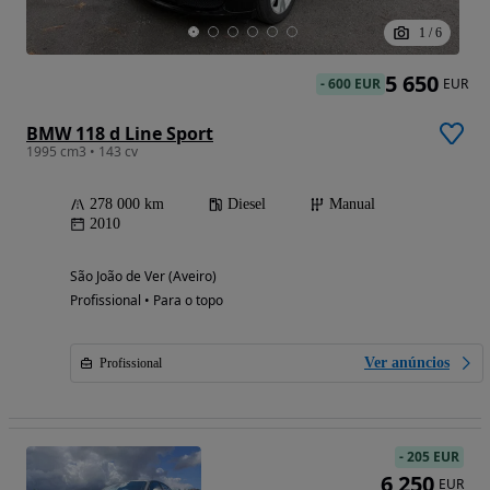
1
/
6
5 650
-
600 EUR
EUR
BMW 118 d Line Sport
1995 cm3 • 143 cv
278 000 km
Diesel
Manual
2010
São João de Ver (Aveiro)
Profissional • Para o topo
Ver anúncios
Profissional
-
205 EUR
6 250
EUR