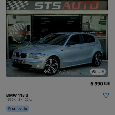
1
/
6
6 990
EUR
BMW 118 d
1995 cm3 • 122 cv
Promovido