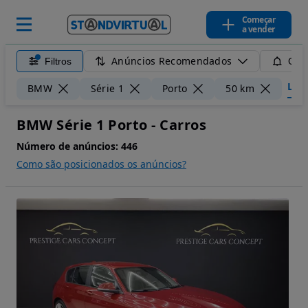
Começar
a vender
Anúncios Recomendados
Filtros
Guar
Limp
BMW
Série 1
Porto
50 km
BMW Série 1 Porto - Carros
Número de anúncios:
446
Como são posicionados os anúncios?