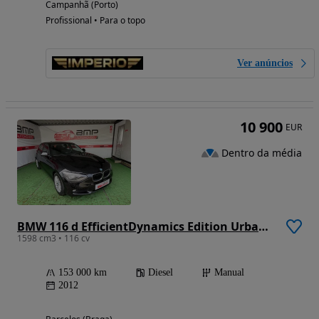
Campanhã (Porto)
Profissional • Para o topo
Ver anúncios
10 900
EUR
Dentro da média
BMW 116 d EfficientDynamics Edition Urban Line
1598 cm3 • 116 cv
153 000 km
Diesel
Manual
2012