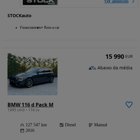
Ver anúncios
STOCKauto
Financiamento
Rent-a-car
15 990
EUR
Abaixo da média
BMW 116 d Pack M
1995 cm3 • 116 cv
127 547 km
Diesel
Manual
2016