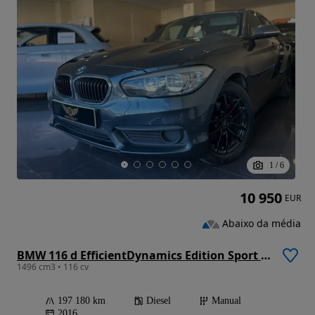
1
/
6
10 950
EUR
Abaixo da média
BMW 116 d EfficientDynamics Edition Sport Line
1496 cm3 • 116 cv
197 180 km
Diesel
Manual
2016