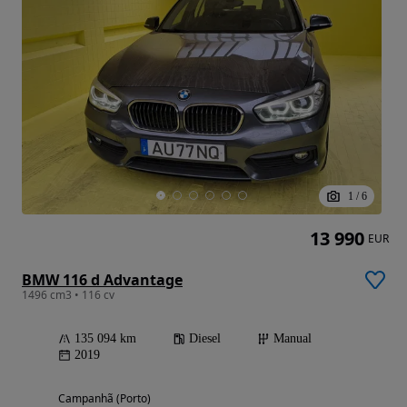
1
/
6
13 990
EUR
BMW 116 d Advantage
1496 cm3 • 116 cv
135 094 km
Diesel
Manual
2019
Campanhã (Porto)