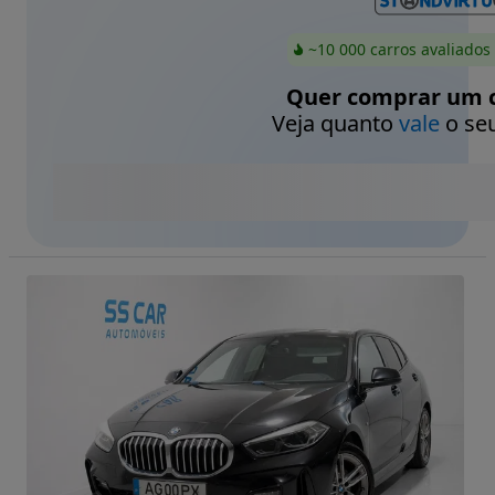
~10 000 carros avaliados
Quer comprar um c
Veja quanto
vale
o seu