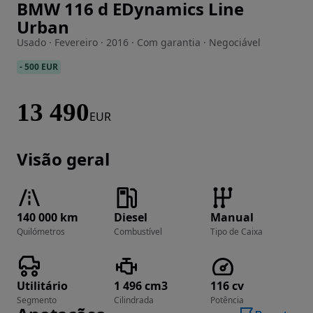
BMW 116 d EDynamics Line
Imagem 1 de 39
Urban
Usado · Fevereiro · 2016 · Com garantia · Negociável
-
500 EUR
13 490
EUR
Visão geral
140 000 km
Diesel
Manual
Quilómetros
Combustível
Tipo de Caixa
Utilitário
1 496 cm3
116 cv
Segmento
Cilindrada
Potência