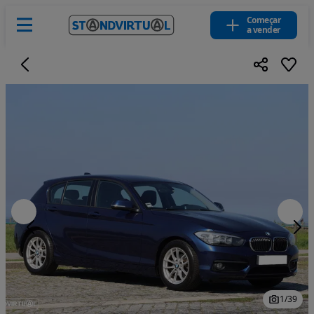
Começar
a vender
1
/
39