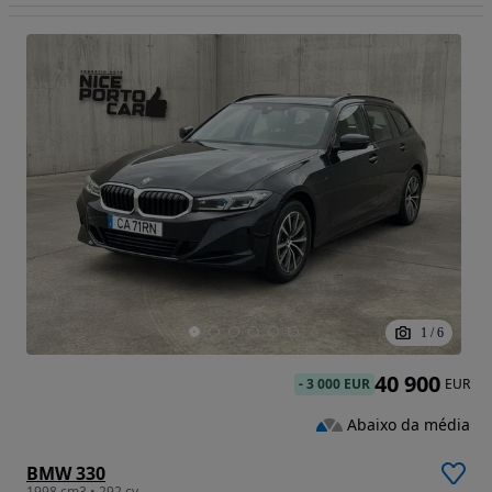
1
/
6
40 900
-
3 000 EUR
EUR
Abaixo da média
BMW 330
1998 cm3 • 292 cv