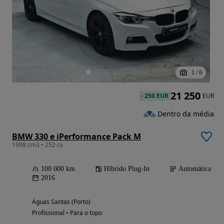
1
/
6
21 250
-
250 EUR
EUR
Dentro da média
BMW 330 e iPerformance Pack M
1998 cm3 • 252 cv
100 000 km
Híbrido Plug-In
Automática
2016
Águas Santas (Porto)
Profissional • Para o topo