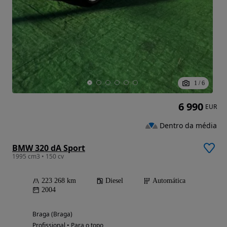
1
/
6
6 990
EUR
Dentro da média
BMW 320 dA Sport
1995 cm3 • 150 cv
223 268 km
Diesel
Automática
2004
Braga (Braga)
Profissional • Para o topo