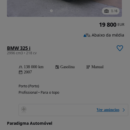
1
/
6
19 800
EUR
Abaixo da média
BMW 325 i
2996 cm3 • 218 cv
138 000 km
Gasolina
Manual
2007
Porto (Porto)
Profissional • Para o topo
Ver anúncios
Paradigma Automóvel