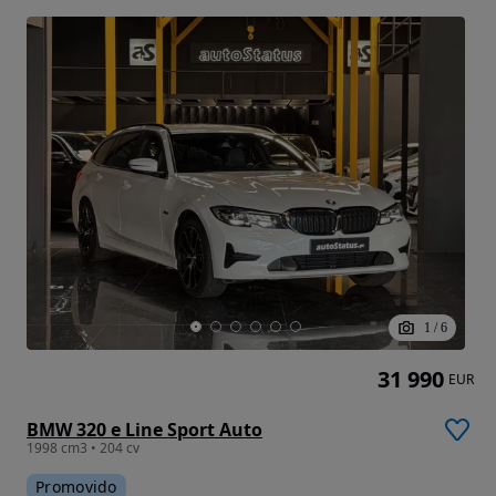
1
/
6
31 990
EUR
BMW 320 e Line Sport Auto
1998 cm3 • 204 cv
Promovido