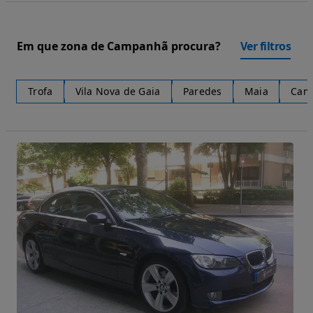
Em que zona de Campanhã procura?
Ver filtros
Trofa
Vila Nova de Gaia
Paredes
Maia
Cam