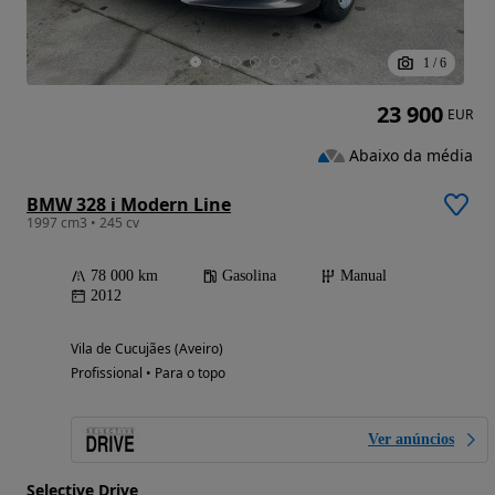
1
/
6
23 900
EUR
Abaixo da média
BMW 328 i Modern Line
1997 cm3 • 245 cv
78 000 km
Gasolina
Manual
2012
Vila de Cucujães (Aveiro)
Profissional • Para o topo
Ver anúncios
Selective Drive