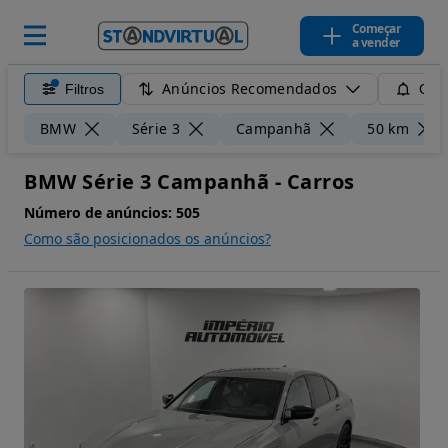
Começar
a vender
Anúncios Recomendados
Filtros
Guar
BMW
Série 3
Campanhã
50 km
BMW Série 3 Campanhã - Carros
Número de anúncios:
505
Como são posicionados os anúncios?