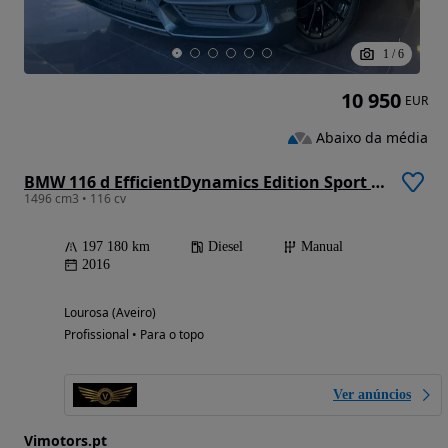
1
/
6
10 950
EUR
Abaixo da média
BMW 116 d EfficientDynamics Edition Sport Line
1496 cm3 • 116 cv
197 180 km
Diesel
Manual
2016
Lourosa (Aveiro)
Profissional • Para o topo
Ver anúncios
Vimotors.pt