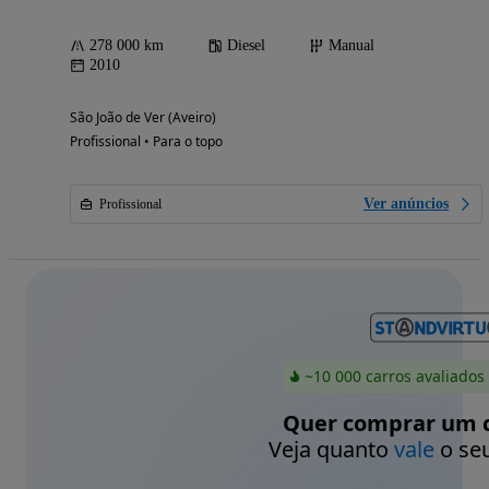
278 000 km
Diesel
Manual
2010
São João de Ver (Aveiro)
Profissional • Para o topo
Ver anúncios
Profissional
~10 000 carros avaliados
Quer comprar um c
Veja quanto
vale
o seu