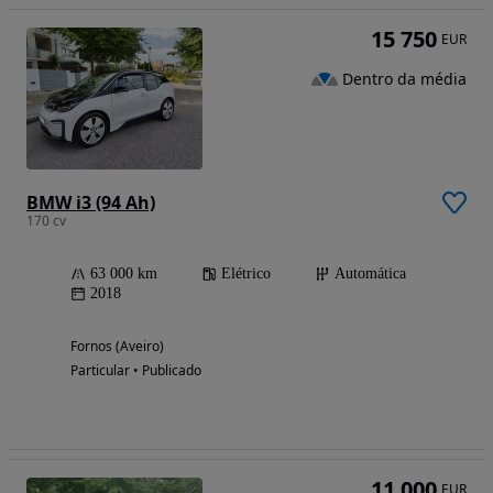
15 750
EUR
Dentro da média
BMW i3 (94 Ah)
170 cv
63 000 km
Elétrico
Automática
2018
Fornos (Aveiro)
Particular • Publicado
11 000
EUR