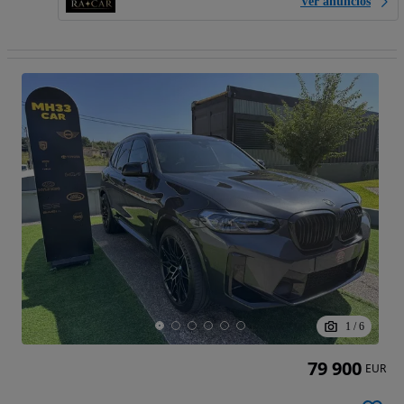
Ver anúncios
1
/
6
79 900
EUR