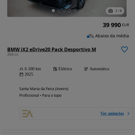
1
/
6
39 990
EUR
Abaixo da média
BMW iX2 eDrive20 Pack Desportivo M
204 cv
6 100 km
Elétrico
Automática
2025
Santa Maria da Feira (Aveiro)
Profissional • Para o topo
Ver anúncios