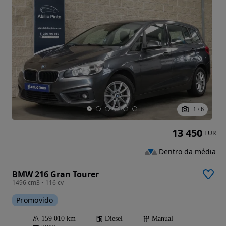
1
/
6
13 450
EUR
Dentro da média
BMW 216 Gran Tourer
1496 cm3 • 116 cv
Promovido
159 010 km
Diesel
Manual