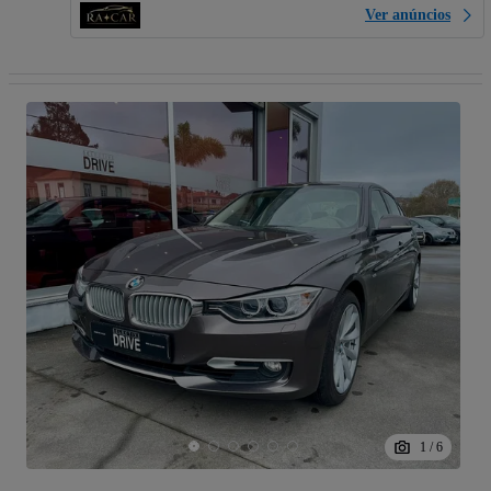
Ver anúncios
1
/
6