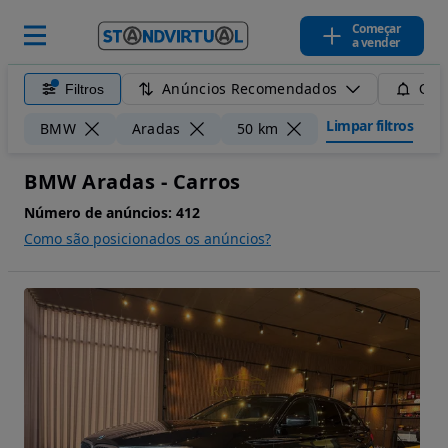
Começar
a vender
Anúncios Recomendados
Filtros
Guar
Limpar filtros
BMW
Aradas
50 km
BMW Aradas - Carros
Número de anúncios:
412
Como são posicionados os anúncios?