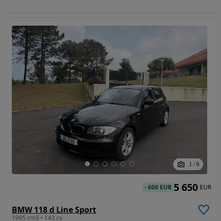
1
/
6
5 650
-
600 EUR
EUR
BMW 118 d Line Sport
1995 cm3 • 143 cv