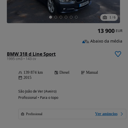
1
/
6
13 900
EUR
Abaixo da média
BMW 318 d Line Sport
1995 cm3 • 143 cv
139 874 km
Diesel
Manual
2015
São João de Ver (Aveiro)
Profissional • Para o topo
Ver anúncios
Profissional