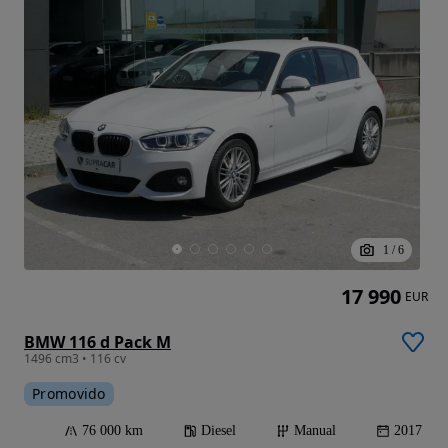
1
/
6
17 990
EUR
BMW 116 d Pack M
1496 cm3 • 116 cv
Promovido
76 000 km
Diesel
Manual
2017