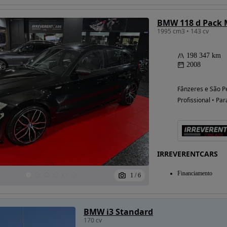
BMW 118 d Pack 
1995 cm3 • 143 cv
198 347 km
2008
Fânzeres e São P
Profissional • Par
IRREVERENTCARS
Financiamento
1
/
6
BMW i3 Standard
170 cv