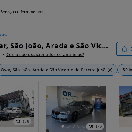
Serviços e ferramentas
Financiamento
Avaliar o meu carro
iamento
Serviço de check-up
Histórico do veículo
BMW
Notícias e artigos
BMW Ovar, São João, Arada e São Vicente de Pereira Jusã - Carros
Como são posicionados os anúncios?
Ovar, São João, Arada e São Vicente de Pereira Jusã
50 
1
/
6
1
/
6