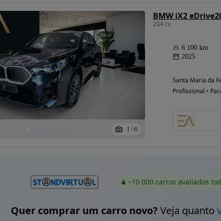
BMW iX2 eDrive2
204 cv
6 100 km
2025
Santa Maria da Fe
Profissional • Par
1
/
6
~10 000 carros avaliados to
Quer comprar um carro novo?
Veja quanto