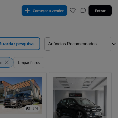
Começar a vender
Entrar
Guardar pesquisa
km
Limpar filtros
1
/
6