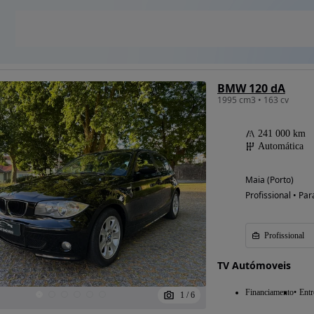
BMW 120 dA
1995 cm3 • 163 cv
241 000 km
Automática
Maia (Porto)
Profissional • Par
Profissional
TV Autómoveis
Financiamento
Entr
1
/
6