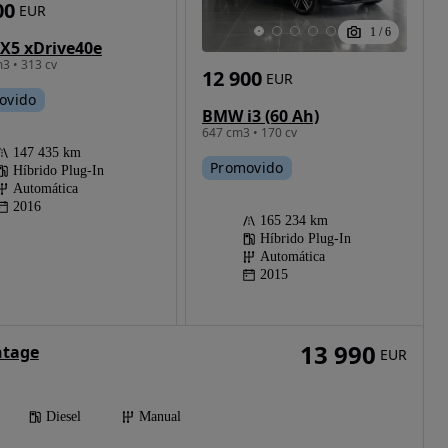
00
EUR
1
/
6
X5 xDrive40e
3 • 313 cv
12 900
EUR
ovido
BMW i3 (60 Ah)
647 cm3 • 170 cv
147 435 km
Promovido
Híbrido Plug-In
Automática
2016
165 234 km
Híbrido Plug-In
Automática
2015
13 990
ntage
EUR
Diesel
Manual