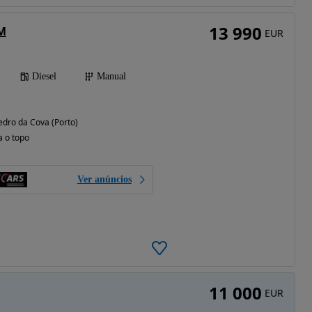
13 990
M
EUR
Diesel
Manual
edro da Cova (Porto)
a o topo
Ver anúncios
11 000
EUR