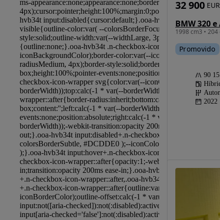
32 900
EUR
BMW 320 e 
1998 cm3 • 204 
Promovido
90 1
Híbri
Autom
2022