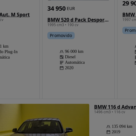
29 9
34 950
EUR
Aut. M Sport
BMW 
BMW 520 d Pack Desportivo M Auto
cv
1997 cm
1995 cm3 • 190 cv
Prom
Promovido
51 km
96 000 km
do Plug-In
Diesel
ática
Automática
2020
BMW 116 d Adva
1496 cm3 • 116 cv
135 094 km
2019