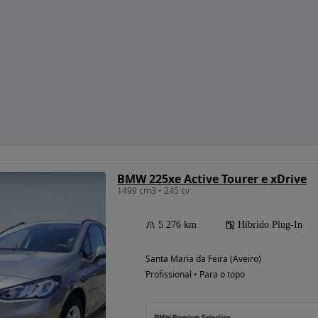
BMW 225xe Active Tourer e xDrive
1499 cm3 • 245 cv
5 276 km
Híbrido Plug-In
Santa Maria da Feira (Aveiro)
Profissional • Para o topo