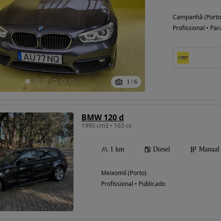
Campanhã (Porto
Profissional • Par
Possibilidade de
financiamento
1
/
6
BMW 120 d
1995 cm3 • 163 cv
1 km
Diesel
Manual
Meixomil (Porto)
Profissional • Publicado