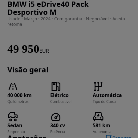
BMW i5 eDrive40 Pack
Imagem 1 de 36
Desportivo M
Usado · Março · 2024 · Com garantia · Negociável · Aceita
retoma
49 950
EUR
Visão geral
40 000 km
Elétrico
Automática
Quilómetros
Combustível
Tipo de Caixa
Sedan
340 cv
581 km
Segmento
Potência
Autonomia
Anotações