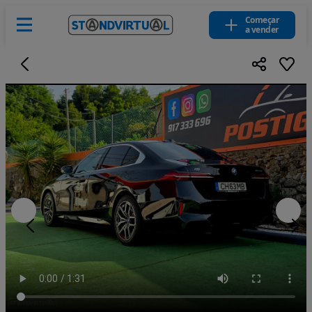
Começar
a vender