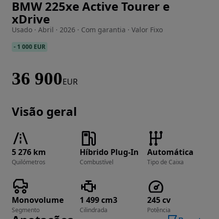
BMW 225xe Active Tourer e
Imagem 1 de 38
xDrive
Usado · Abril · 2026 · Com garantia · Valor Fixo
-
1 000 EUR
36 900
EUR
Visão geral
5 276 km
Híbrido Plug-In
Automática
Quilómetros
Combustível
Tipo de Caixa
Monovolume
1 499 cm3
245 cv
Segmento
Cilindrada
Potência