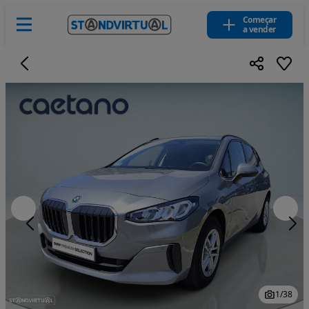
Começar
a vender
1
/
38