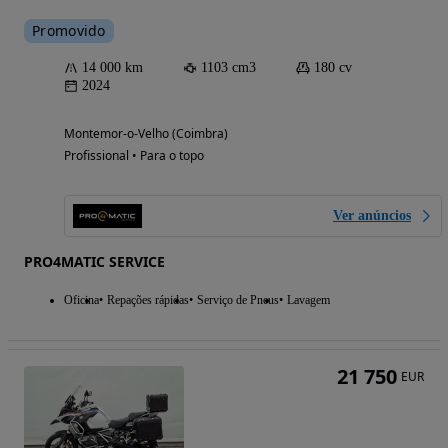
Promovido
14 000 km
1103 cm3
180 cv
2024
Montemor-o-Velho (Coimbra)
Profissional • Para o topo
Ver anúncios
PRO4MATIC SERVICE
Oficina
Repações rápidas
Serviço de Pneus
Lavagem
21 750
EUR