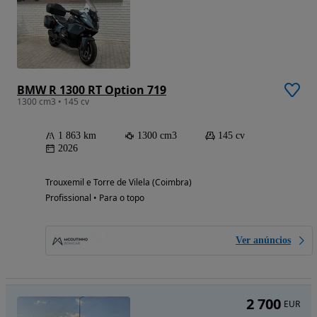
BMW R 1300 RT Option 719
1300 cm3 • 145 cv
1 863 km
1300 cm3
145 cv
2026
Trouxemil e Torre de Vilela (Coimbra)
Profissional • Para o topo
Ver anúncios
2 700
EUR