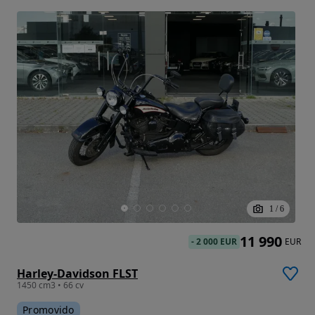
1
/
6
11 990
-
2 000 EUR
EUR
Harley-Davidson FLST
1450 cm3 • 66 cv
Promovido