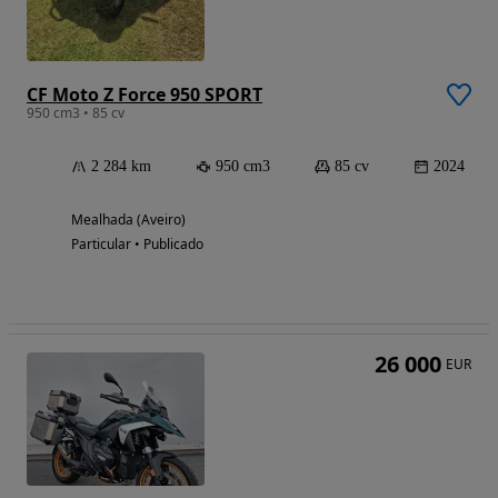
CF Moto Z Force 950 SPORT
950 cm3 • 85 cv
2 284 km
950 cm3
85 cv
2024
Mealhada (Aveiro)
Particular • Publicado
26 000
EUR