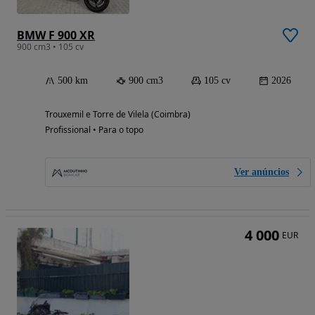
BMW F 900 XR
900 cm3 • 105 cv
500 km
900 cm3
105 cv
2026
Trouxemil e Torre de Vilela (Coimbra)
Profissional • Para o topo
Ver anúncios
4 000
EUR