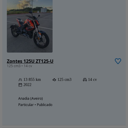
Zontes 125U ZT125-U
125 cm3 • 14 cv
13 855 km
125 cm3
14 cv
2022
Anadia (Aveiro)
Particular • Publicado