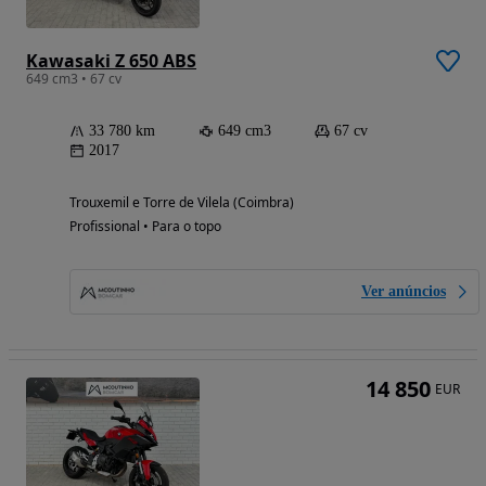
Kawasaki Z 650 ABS
649 cm3 • 67 cv
33 780 km
649 cm3
67 cv
2017
Trouxemil e Torre de Vilela (Coimbra)
Profissional • Para o topo
Ver anúncios
14 850
EUR