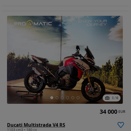
1
/
6
34 000
EUR
Ducati Multistrada V4 RS
1103 cm3 • 180 cv