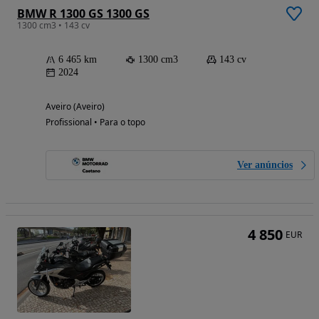
BMW R 1300 GS 1300 GS
1300 cm3 • 143 cv
6 465 km
1300 cm3
143 cv
2024
Aveiro (Aveiro)
Profissional • Para o topo
Ver anúncios
4 850
EUR