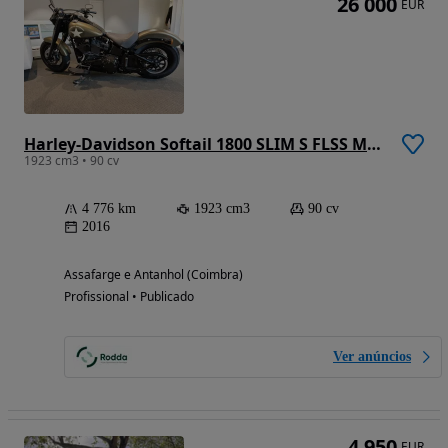
26 000
EUR
Harley-Davidson Softail 1800 SLIM S FLSS MILITARY EDITION
1923 cm3 • 90 cv
4 776 km
1923 cm3
90 cv
2016
Assafarge e Antanhol (Coimbra)
Profissional • Publicado
Ver anúncios
4 950
EUR