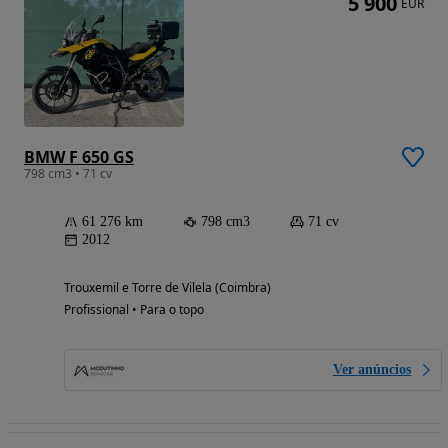
5 900
EUR
BMW F 650 GS
798 cm3 • 71 cv
61 276 km
798 cm3
71 cv
2012
Trouxemil e Torre de Vilela (Coimbra)
Profissional • Para o topo
Ver anúncios