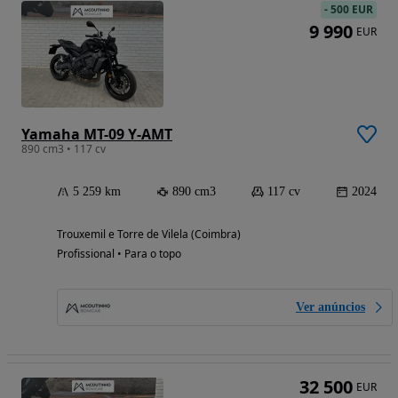
-
500 EUR
9 990
EUR
Yamaha MT-09 Y-AMT
890 cm3 • 117 cv
5 259 km
890 cm3
117 cv
2024
Trouxemil e Torre de Vilela (Coimbra)
Profissional • Para o topo
Ver anúncios
32 500
EUR