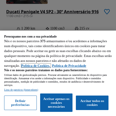
Ducati Panigale V4 SP2 - 30º Anniversário 916
1100 cm3 • 215 cv
1 200 km
1100 cm3
215 cv
2025
Preocupamo-nos com a sua privacidade
Nós e os nossos parceiros
375
armazenamos e/ou acedemos a informações
Ceira (Coimbra)
num dispositivo, tais como identificadores únicos em cookies para tratar
Profissional • Publicado
dados pessoais. Pode aceitar ou gerir as suas escolhas clicando abaixo ou em
qualquer momento na página da política de privacidade. Estas escolhas serão
sinalizadas aos nossos parceiros e não afetarão os dados de
navegação.
Política de Cookies,
Política de Privacidade
Ver anúncios
Nós e os nossos parceiros tratamos os dados para fornecermos:
Utilizar dados de geolocalização precisos. Procurar ativamente as características do dispositivo para
identificação. Armazenar e/ou aceder a informações num dispositivo. Publicidade e conteúdos
personalizados, medição de publicidade e conteúdos, estudos de audiência e desenvolvimento de
serviços.
9 500
EUR
Lista de parceiros (fornecedores)
Aceitar apenas os
Definir
Aceitar todos os
cookies
preferências
cookies
necessários