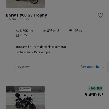
BMW F 900 GS Trophy
895 cm3 • 105 cv
6 806 km
895 cm3
105 cv
2025
Trouxemil e Torre de Vilela (Coimbra)
Profissional • Para o topo
Ver anúncios
-
500 EUR
5 490
EUR