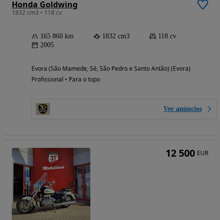
Honda Goldwing
1832 cm3 • 118 cv
165 860 km
1832 cm3
118 cv
2005
Évora (São Mamede, Sé, São Pedro e Santo Antão) (Évora)
Profissional • Para o topo
Ver anúncios
12 500
EUR