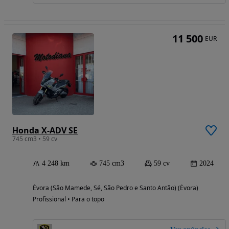
11 500
EUR
Honda X-ADV SE
745 cm3 • 59 cv
4 248 km
745 cm3
59 cv
2024
Évora (São Mamede, Sé, São Pedro e Santo Antão) (Évora)
Profissional • Para o topo