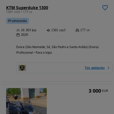
KTM Superduke 1300
1301 cm3 • 177 cv
Promovido
16 303 km
1301 cm3
177 cv
2020
Évora (São Mamede, Sé, São Pedro e Santo Antão) (Évora)
Profissional • Para o topo
Ver anúncios
3 000
EUR