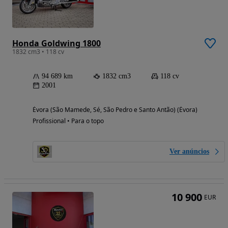
Honda Goldwing 1800
1832 cm3 • 118 cv
94 689 km
1832 cm3
118 cv
2001
Évora (São Mamede, Sé, São Pedro e Santo Antão) (Évora)
Profissional • Para o topo
Ver anúncios
10 900
EUR