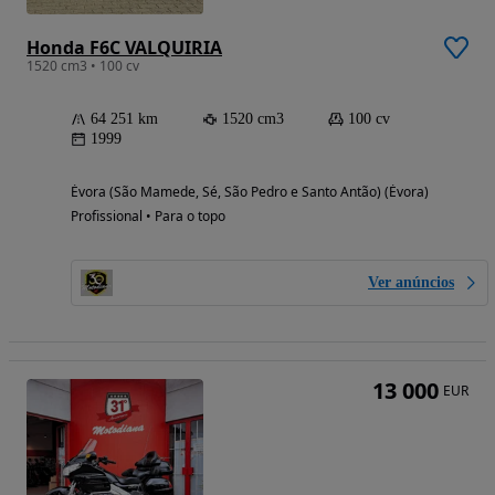
Honda F6C VALQUIRIA
1520 cm3 • 100 cv
64 251 km
1520 cm3
100 cv
1999
Évora (São Mamede, Sé, São Pedro e Santo Antão) (Évora)
Profissional • Para o topo
Ver anúncios
13 000
EUR