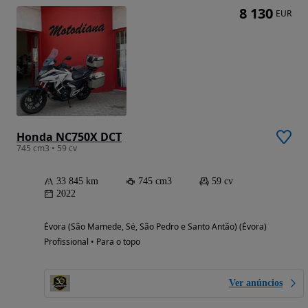
8 130
EUR
Honda NC750X DCT
745 cm3 • 59 cv
33 845 km
745 cm3
59 cv
2022
Évora (São Mamede, Sé, São Pedro e Santo Antão) (Évora)
Profissional • Para o topo
Ver anúncios