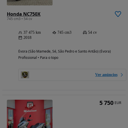
Honda NC750X
745 cm3 • 54 cv
37 475 km
745 cm3
54 cv
2018
Évora (São Mamede, Sé, São Pedro e Santo Antão) (Évora)
Profissional • Para o topo
Ver anúncios
5 750
EUR