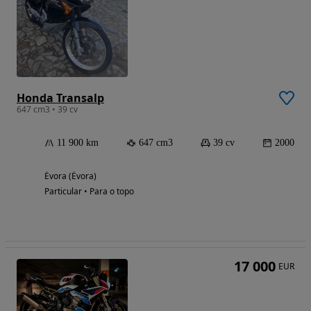
Honda Transalp
647 cm3 • 39 cv
11 900 km
647 cm3
39 cv
2000
Évora (Évora)
Particular • Para o topo
17 000
EUR