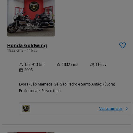
Honda Goldwing
1832 cm3 • 116 cv
137 913 km
1832 cm3
116 cv
2005
Évora (São Mamede, Sé, São Pedro e Santo Antão) (Évora)
Profissional • Para o topo
Ver anúncios