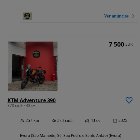
Ver anúncios
7 500
EUR
KTM Adventure 390
373 cm3 • 43 cv
257 km
373 cm3
43 cv
2025
Évora (São Mamede, Sé, São Pedro e Santo Antão) (Évora)