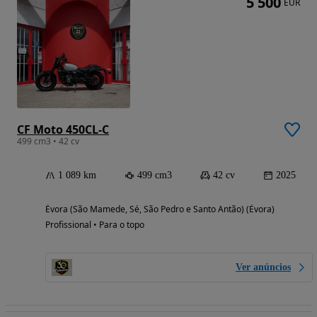
5 500
EUR
CF Moto 450CL-C
499 cm3 • 42 cv
1 089 km
499 cm3
42 cv
2025
Évora (São Mamede, Sé, São Pedro e Santo Antão) (Évora)
Profissional • Para o topo
Ver anúncios