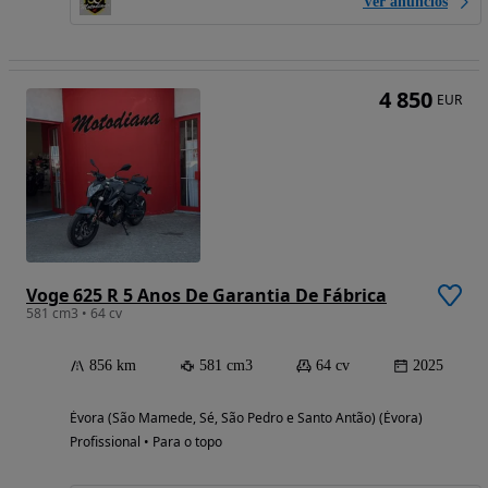
Ver anúncios
4 850
EUR
Voge 625 R 5 Anos De Garantia De Fábrica
581 cm3 • 64 cv
856 km
581 cm3
64 cv
2025
Évora (São Mamede, Sé, São Pedro e Santo Antão) (Évora)
Profissional • Para o topo