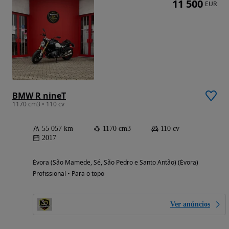
11 500
EUR
BMW R nineT
1170 cm3 • 110 cv
55 057 km
1170 cm3
110 cv
2017
Évora (São Mamede, Sé, São Pedro e Santo Antão) (Évora)
Profissional • Para o topo
Ver anúncios