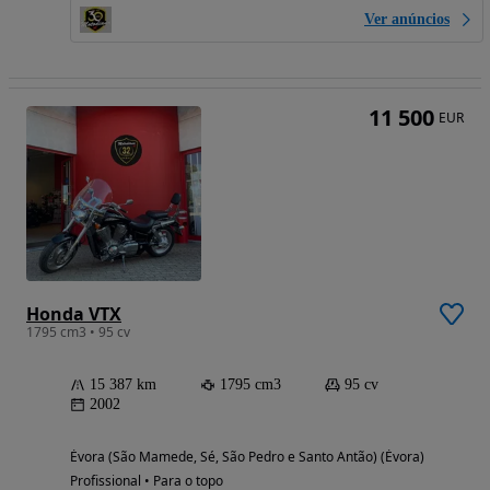
Ver anúncios
11 500
EUR
Honda VTX
1795 cm3 • 95 cv
15 387 km
1795 cm3
95 cv
2002
Évora (São Mamede, Sé, São Pedro e Santo Antão) (Évora)
Profissional • Para o topo