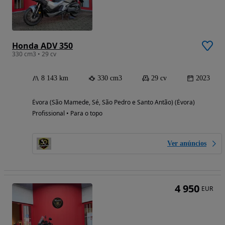
Honda ADV 350
330 cm3 • 29 cv
8 143 km
330 cm3
29 cv
2023
Évora (São Mamede, Sé, São Pedro e Santo Antão) (Évora)
Profissional • Para o topo
Ver anúncios
4 950
EUR