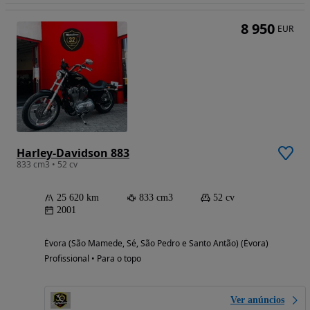
8 950
EUR
Harley-Davidson 883
833 cm3 • 52 cv
25 620 km
833 cm3
52 cv
2001
Évora (São Mamede, Sé, São Pedro e Santo Antão) (Évora)
Profissional • Para o topo
Ver anúncios