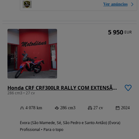
Ver anúncios
5 950
EUR
Honda CRF CRF300LR RALLY COM EXTENSÃO DE GARANTIA E MAPIT
286 cm3 • 27 cv
4 078 km
286 cm3
27 cv
2024
Évora (São Mamede, Sé, São Pedro e Santo Antão) (Évora)
Profissional • Para o topo