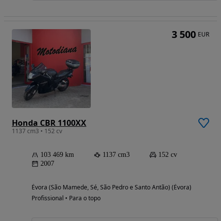
3 500
EUR
Honda CBR 1100XX
1137 cm3 • 152 cv
103 469 km
1137 cm3
152 cv
2007
Évora (São Mamede, Sé, São Pedro e Santo Antão) (Évora)
Profissional • Para o topo