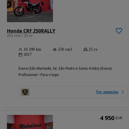
Honda CRF 250RALLY
250 cm3 • 25 cv
10 290 km
250 cm3
25 cv
2017
Évora (São Mamede, Sé, São Pedro e Santo Antão) (Évora)
Profissional • Para o topo
Ver anúncios
4 950
EUR