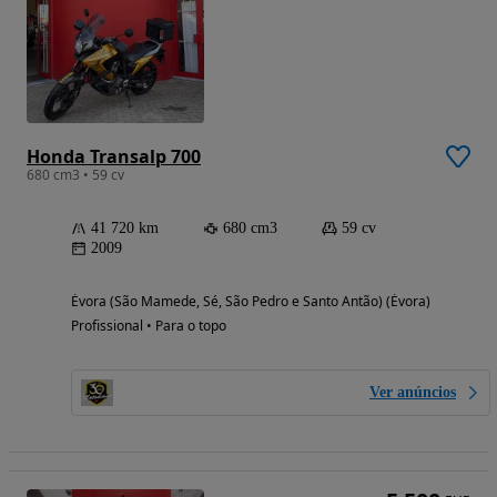
Honda Transalp 700
680 cm3 • 59 cv
41 720 km
680 cm3
59 cv
2009
Évora (São Mamede, Sé, São Pedro e Santo Antão) (Évora)
Profissional • Para o topo
Ver anúncios