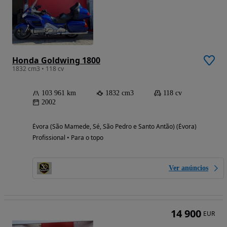
Honda Goldwing 1800
1832 cm3 • 118 cv
103 961 km
1832 cm3
118 cv
2002
Évora (São Mamede, Sé, São Pedro e Santo Antão) (Évora)
Profissional • Para o topo
Ver anúncios
14 900
EUR