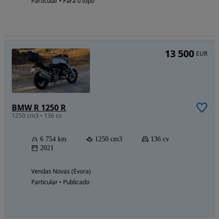
Particular • Para o topo
13 500
EUR
BMW R 1250 R
1250 cm3 • 136 cv
6 754 km
1250 cm3
136 cv
2021
Vendas Novas (Évora)
Particular • Publicado