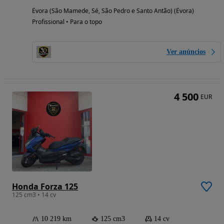
Évora (São Mamede, Sé, São Pedro e Santo Antão) (Évora)
Profissional • Para o topo
Ver anúncios
4 500
EUR
Honda Forza 125
125 cm3 • 14 cv
10 219 km
125 cm3
14 cv