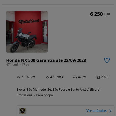
6 250
EUR
Honda NX 500 Garantia até 22/09/2028
471 cm3 • 47 cv
2 192 km
471 cm3
47 cv
2025
Évora (São Mamede, Sé, São Pedro e Santo Antão) (Évora)
Profissional • Para o topo
Ver anúncios