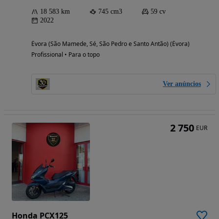
18 583 km
745 cm3
59 cv
2022
Évora (São Mamede, Sé, São Pedro e Santo Antão) (Évora)
Profissional • Para o topo
Ver anúncios
2 750
EUR
Honda PCX125