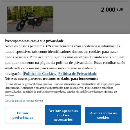
2 000
EUR
Brixton BX 125 SK8 Limited Edition
Preocupamo-nos com a sua privacidade
125 cm3 • 11 cv
Nós e os nossos parceiros
375
armazenamos e/ou acedemos a informações
num dispositivo, tais como identificadores únicos em cookies para tratar
dados pessoais. Pode aceitar ou gerir as suas escolhas clicando abaixo ou em
3 400 km
125 cm3
11 cv
2017
qualquer momento na página da política de privacidade. Estas escolhas serão
sinalizadas aos nossos parceiros e não afetarão os dados de
Évora (Évora)
navegação.
Política de Cookies,
Política de Privacidade
Nós e os nossos parceiros tratamos os dados para fornecermos:
Particular • Para o topo
Utilizar dados de geolocalização precisos. Procurar ativamente as características do dispositivo para
identificação. Armazenar e/ou aceder a informações num dispositivo. Publicidade e conteúdos
personalizados, medição de publicidade e conteúdos, estudos de audiência e desenvolvimento de
serviços.
Lista de parceiros (fornecedores)
13 990
Aceitar apenas os
EUR
Definir
Aceitar todos os
cookies
preferências
cookies
necessários