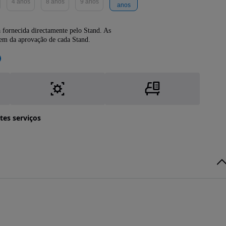
4 anos
8 anos
9 anos
anos
 fornecida directamente pelo Stand. As
dem da aprovação de cada Stand.
tes serviços