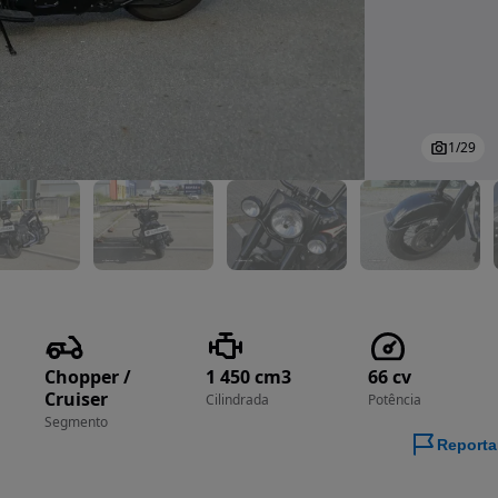
1
/
29
Chopper /
1 450 cm3
66 cv
Cruiser
Cilindrada
Potência
Segmento
Reporta