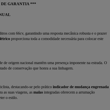
 DE GARANTIA ***
ANUAL
itros com 66cv, garantindo uma resposta mecânica robusta e o prazer 
étrico
 proporciona toda a comodidade necessária para colocar este 
ade de origem nacional mantém uma presença imponente na estrada. O 
estado de conservação que honra a sua linhagem.
clista, destacando-se pelo prático 
indicador de mudança engrenada
ra as suas viagens, as 
malas
 integradas oferecem a arrumação 
er o estilo.