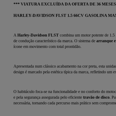
*** VIATURA EXCLUÍDA DA OFERTA DE 36 MESES
HARLEY-DAVIDSON FLST 1.5 66CV GASOLINA M
A 
Harley-Davidson FLST
 combina um motor potente de 1.5 l
de condução característico da marca. O sistema de 
arranque el
ícone em movimento com total prontidão.
Apresentada num clássico acabamento na cor preta, esta unid
design é marcado pela estética típica da marca, refletindo um 
O habitáculo foca-se na funcionalidade e no conforto do motoci
e pela segurança assegurada pelo eficiente 
travão de disco
. Pa
necessária, tornando cada percurso mais prático sem compromet