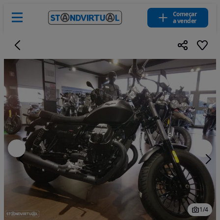
Começar
a vender
1
/
4