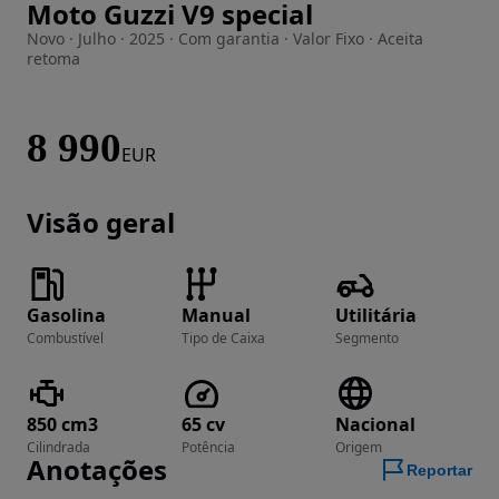
Moto Guzzi V9 special
Imagem 1 de 4
Novo · Julho · 2025 · Com garantia · Valor Fixo · Aceita
retoma
8 990
EUR
Visão geral
Gasolina
Manual
Utilitária
Combustível
Tipo de Caixa
Segmento
850 cm3
65 cv
Nacional
Cilindrada
Potência
Origem
Anotações
Reportar