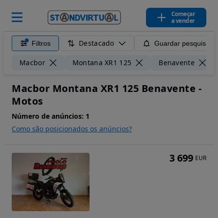
Começar
a vender
Destacado
Filtros
Guardar pesquisa
Macbor
Montana XR1 125
Benavente
Macbor Montana XR1 125 Benavente -
Motos
Número de anúncios:
1
Como são posicionados os anúncios?
3 699
EUR