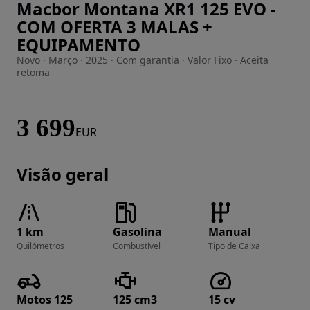
Macbor Montana XR1 125 EVO -
Imagem 1 de 13
COM OFERTA 3 MALAS +
EQUIPAMENTO
Novo · Março · 2025 · Com garantia · Valor Fixo · Aceita
retoma
3 699
EUR
Visão geral
1 km
Gasolina
Manual
Quilómetros
Combustível
Tipo de Caixa
Motos 125
125 cm3
15 cv