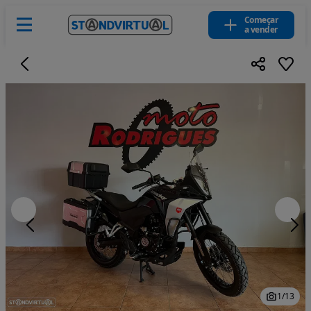
Começar
a vender
1
/
13