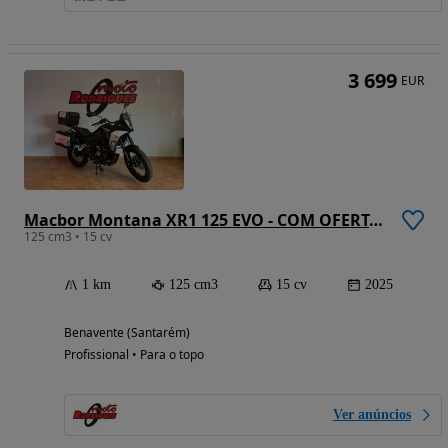
3 699
EUR
Macbor Montana XR1 125 EVO - COM OFERTA 3 MALAS + EQUIPAMENTO
125 cm3 • 15 cv
1 km
125 cm3
15 cv
2025
Benavente (Santarém)
Profissional • Para o topo
Ver anúncios