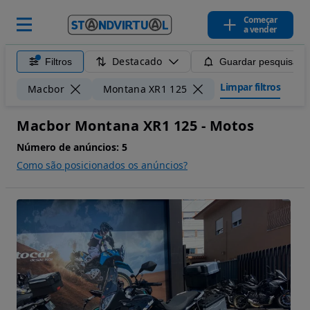
Começar
a vender
Destacado
Filtros
Guardar pesquisa
Limpar filtros
Macbor
Montana XR1 125
Macbor Montana XR1 125 - Motos
Número de anúncios:
5
Como são posicionados os anúncios?