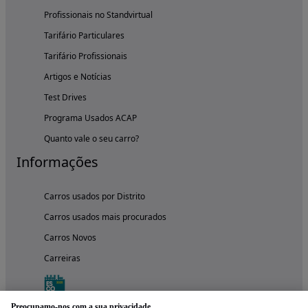
Profissionais no Standvirtual
Tarifário Particulares
Tarifário Profissionais
Artigos e Notícias
Test Drives
Programa Usados ACAP
Quanto vale o seu carro?
Informações
Carros usados por Distrito
Carros usados mais procurados
Carros Novos
Carreiras
Preocupamo-nos com a sua privacidade