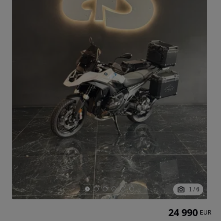
1
/
6
24 990
EUR