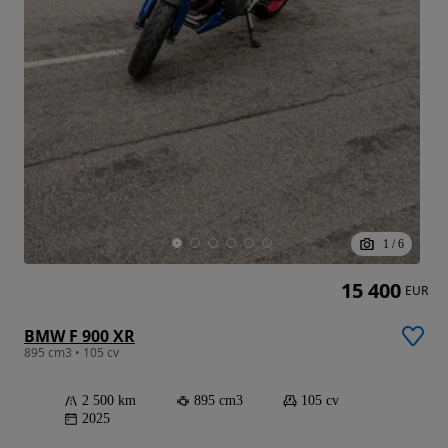
1
/
6
15 400
EUR
BMW F 900 XR
895 cm3 • 105 cv
2 500 km
895 cm3
105 cv
2025