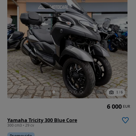
1
/
6
6 000
EUR
Yamaha Tricity 300 Blue Core
300 cm3 • 29 cv
Promovido