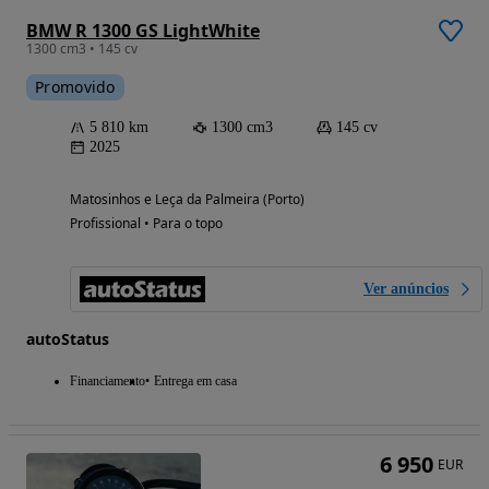
BMW R 1300 GS LightWhite
1300 cm3 • 145 cv
Promovido
5 810 km
1300 cm3
145 cv
2025
Matosinhos e Leça da Palmeira (Porto)
Profissional • Para o topo
Ver anúncios
autoStatus
Financiamento
Entrega em casa
6 950
EUR