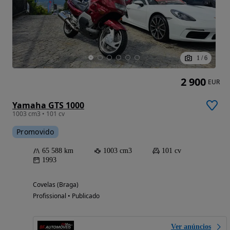
1
/
6
2 900
EUR
Yamaha GTS 1000
1003 cm3 • 101 cv
Promovido
65 588 km
1003 cm3
101 cv
1993
Covelas (Braga)
Profissional • Publicado
Ver anúncios