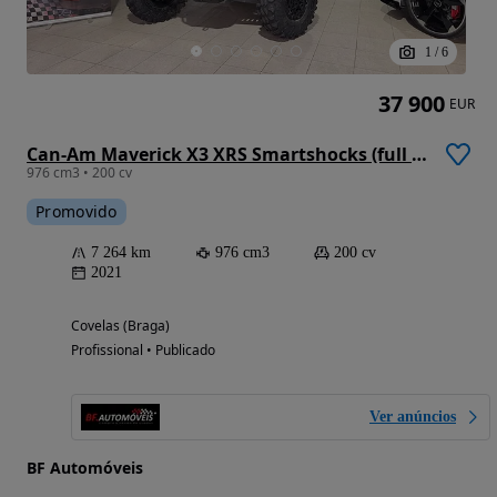
1
/
6
37 900
EUR
Can-Am Maverick X3 XRS Smartshocks (full extras)
976 cm3 • 200 cv
Promovido
7 264 km
976 cm3
200 cv
2021
Covelas (Braga)
Profissional • Publicado
Ver anúncios
BF Automóveis