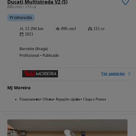
Ducati Multistrada V2 (S)
890 cm3 • 115 cv
Promovido
13 294 km
890 cm3
115 cv
2021
Barcelos (Braga)
Profissional • Publicado
Ver anúncios
MJ Moreira
Financiamento
Oficina
Repações rápidas
Chapa e Pintura