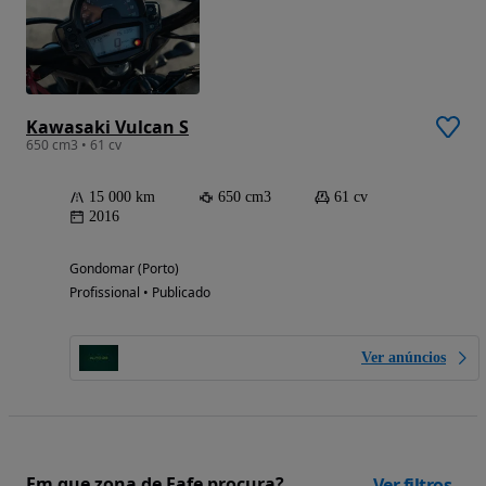
Kawasaki Vulcan S
650 cm3 • 61 cv
15 000 km
650 cm3
61 cv
2016
Gondomar (Porto)
Profissional • Publicado
Ver anúncios
Em que zona de Fafe procura?
Ver filtros