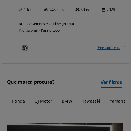
1 km
745 cm3
59 cv
2026
Britelo, Gémeos e Ourilhe (Braga)
Profissional • Para o topo
Ver anúncios
Que marca procura?
Ver filtros
Honda
QJ Motor
BMW
Kawasaki
Yamaha