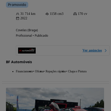
Promovido
31 714 km
1158 cm3
170 cv
2022
Covelas (Braga)
Profissional • Publicado
Ver anúncios
BF Automóveis
Financiamento
Oficina
Repações rápidas
Chapa e Pintura