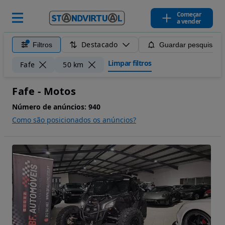
Começar
a vender
Destacado
Filtros
Guardar pesquisa
Limpar filtros
Fafe
50 km
Fafe - Motos
Número de anúncios:
940
Como são posicionados os anúncios?