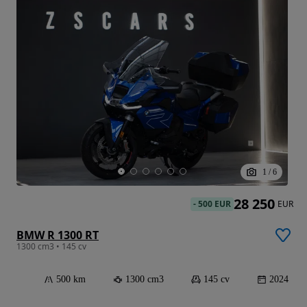
1
/
6
28 250
-
500 EUR
EUR
BMW R 1300 RT
1300 cm3 • 145 cv
500 km
1300 cm3
145 cv
2024