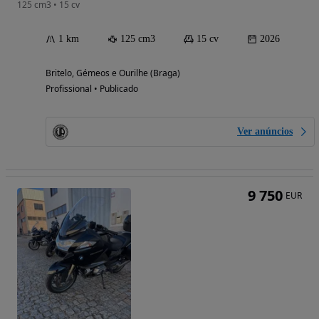
125 cm3 • 15 cv
1 km
125 cm3
15 cv
2026
Britelo, Gémeos e Ourilhe (Braga)
Profissional • Publicado
Ver anúncios
9 750
EUR