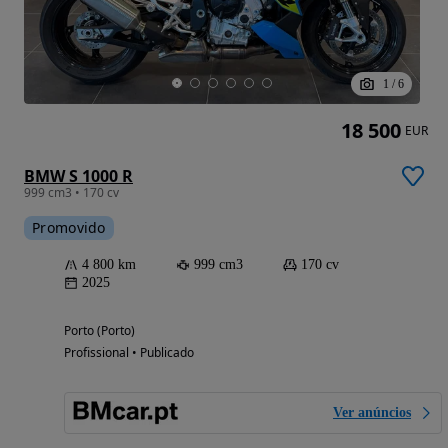
1
/
6
18 500
EUR
BMW S 1000 R
999 cm3 • 170 cv
Promovido
4 800 km
999 cm3
170 cv
2025
Porto (Porto)
Profissional • Publicado
Ver anúncios