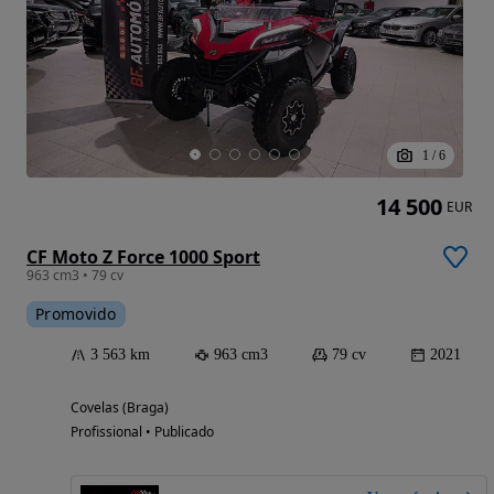
1
/
6
14 500
EUR
CF Moto Z Force 1000 Sport
963 cm3 • 79 cv
Promovido
3 563 km
963 cm3
79 cv
2021
Covelas (Braga)
Profissional • Publicado