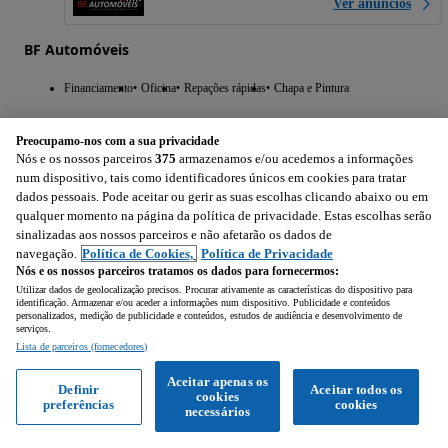
Ver anúncios
BF Automóveis
Financiamento
Oficina
Repações rápidas
Chapa e Pintura
Preocupamo-nos com a sua privacidade
Nós e os nossos parceiros
375
armazenamos e/ou acedemos a informações
num dispositivo, tais como identificadores únicos em cookies para tratar
dados pessoais. Pode aceitar ou gerir as suas escolhas clicando abaixo ou em
qualquer momento na página da política de privacidade. Estas escolhas serão
sinalizadas aos nossos parceiros e não afetarão os dados de
navegação.
Política de Cookies,
Política de Privacidade
Nós e os nossos parceiros tratamos os dados para fornecermos:
Utilizar dados de geolocalização precisos. Procurar ativamente as características do dispositivo para
identificação. Armazenar e/ou aceder a informações num dispositivo. Publicidade e conteúdos
personalizados, medição de publicidade e conteúdos, estudos de audiência e desenvolvimento de
serviços.
Lista de parceiros (fornecedores)
Aceitar apenas os
Definir
Aceitar todos os
cookies
preferências
cookies
necessários