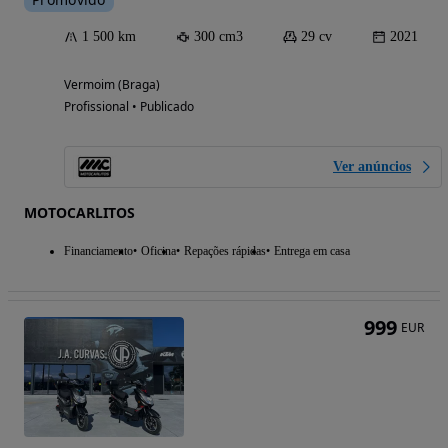
1 500 km
300 cm3
29 cv
2021
Vermoim (Braga)
Profissional • Publicado
Ver anúncios
MOTOCARLITOS
Financiamento
Oficina
Repações rápidas
Entrega em casa
999
EUR