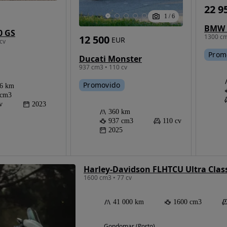
22 9
1
/
6
0 GS
1300 cm
12 500
EUR
cv
Prom
Ducati Monster
937 cm3 • 110 cv
Promovido
66 km
 cm3
v
2023
360 km
937 cm3
110 cv
2025
Harley-Davidson FLHTCU Ultra Classi
1600 cm3 • 77 cv
41 000 km
1600 cm3
Gondomar (Porto)