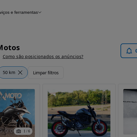
viços e ferramentas
Financiamento
Notícias e artigos
Motos
Como são posicionados os anúncios?
50 km
Limpar filtros
1
/
6