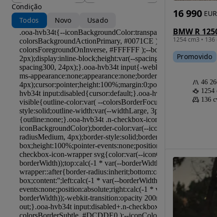
Condição
16 990
EUR
Todos
Novo
Usado
BMW R 125
1254 cm3 • 136 
Promovido
46 2
1254
136 c