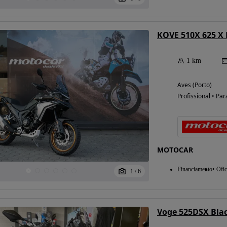
KOVE 510X 625 X
1 km
Aves (Porto)
Profissional • Par
MOTOCAR
Financiamento
Ofic
1
/
6
Voge 525DSX Blac