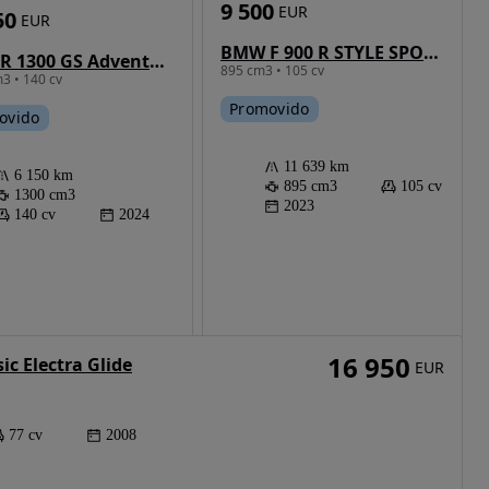
9 500
EUR
50
EUR
BMW F 900 R STYLE SPORT
BMW R 1300 GS Adventure
895 cm3 • 105 cv
3 • 140 cv
Promovido
ovido
11 639 km
6 150 km
895 cm3
105 cv
1300 cm3
2023
140 cv
2024
16 950
c Electra Glide
EUR
77 cv
2008