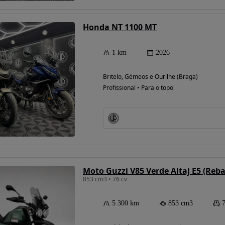
Honda NT 1100 MT
1 km
2026
Britelo, Gémeos e Ourilhe (Braga)
Profissional • Para o topo
Moto Guzzi V85 Verde Altaj E5 (Reb
853 cm3 • 76 cv
5 300 km
853 cm3