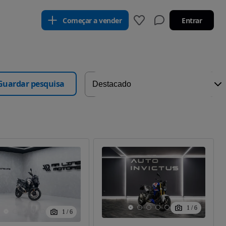
Começar a vender
Entrar
Guardar pesquisa
1
/
6
1
/
6