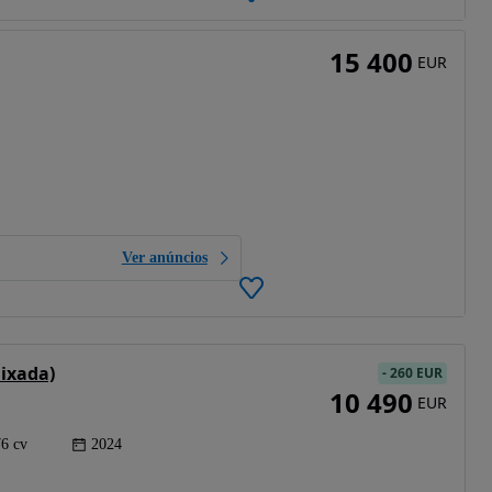
15 400
EUR
Ver anúncios
aixada)
-
260 EUR
10 490
EUR
76 cv
2024