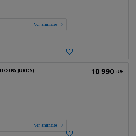
Ver anúncios
10 990
NTO 0% JUROS)
EUR
Ver anúncios