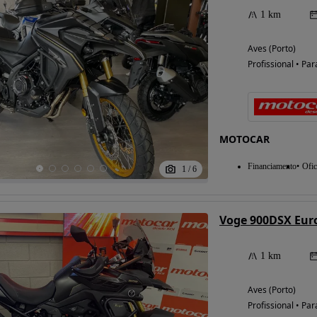
1 km
Aves (Porto)
Profissional • Par
MOTOCAR
Financiamento
Ofic
1
/
6
Voge 900DSX Eur
1 km
Aves (Porto)
Profissional • Par