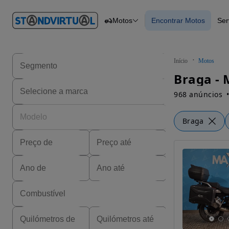
O nº 1
Motos
Encontrar Motos
Ser
em
Carros
Carros
Comerciais
Encontrar Motos
Motos
Barcos
Autocaravanas
Início
Motos
Pesados
Braga - 
968 anúncios
Braga