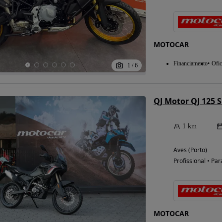
MOTOCAR
Financiamento
Ofic
1
/
6
1 km
Aves (Porto)
Profissional • Par
MOTOCAR