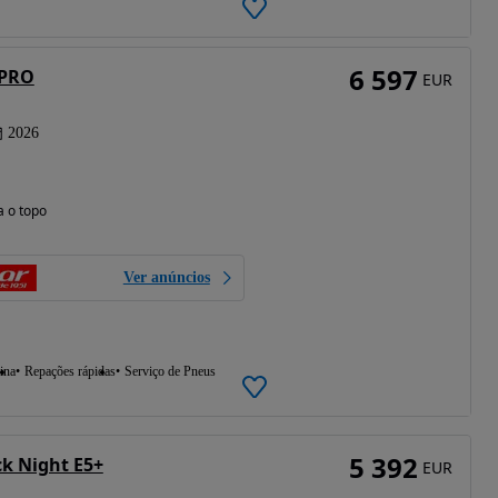
6 597
 PRO
EUR
2026
a o topo
Ver anúncios
ina
Repações rápidas
Serviço de Pneus
5 392
k Night E5+
EUR