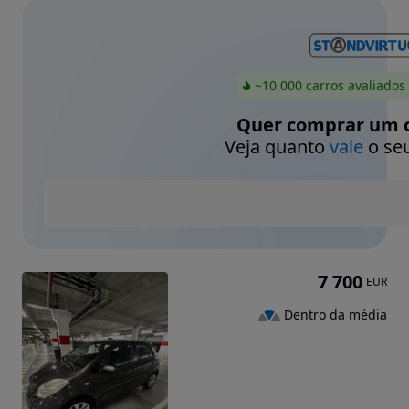
~10 000 carros avaliados
Quer comprar um c
Veja quanto
vale
o seu
7 700
EUR
Dentro da média