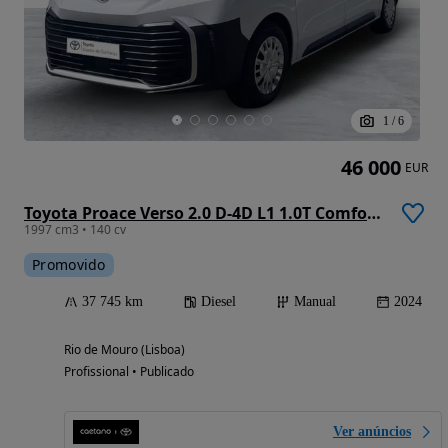
1
/
6
46 000
EUR
Toyota Proace Verso 2.0 D-4D L1 1.0T Comfort 9L
1997 cm3 • 140 cv
Promovido
37 745 km
Diesel
Manual
2024
Rio de Mouro (Lisboa)
Profissional • Publicado
Ver anúncios