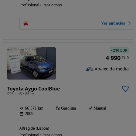
Profissional • Para o topo
Ver anúncios
-
210 EUR
4 990
EUR
Abaixo da média
Toyota Aygo CoolBlue
998 cm3 • 68 cv
66 571 km
Gasolina
Manual
2009
Alfragide (Lisboa)
Profissional • Para o topo