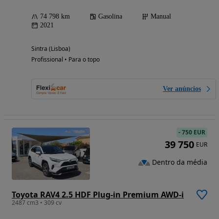
74 798 km
Gasolina
Manual
2021
Sintra (Lisboa)
Profissional • Para o topo
Ver anúncios
-
750 EUR
39 750
EUR
Dentro da média
Toyota RAV4 2.5 HDF Plug-in Premium AWD-i
2487 cm3 • 309 cv