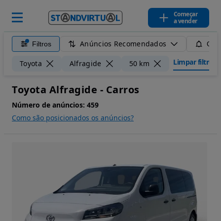
Começar
a vender
Anúncios Recomendados
Filtros
Guar
Limpar filtros
Toyota
Alfragide
50 km
Toyota Alfragide - Carros
Número de anúncios:
459
Como são posicionados os anúncios?