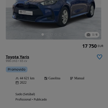
1
/
6
17 750
EUR
Toyota Yaris
998 cm3 • 65 cv
Promovido
44 621 km
Gasolina
Manual
2022
Sado (Setúbal)
Profissional • Publicado