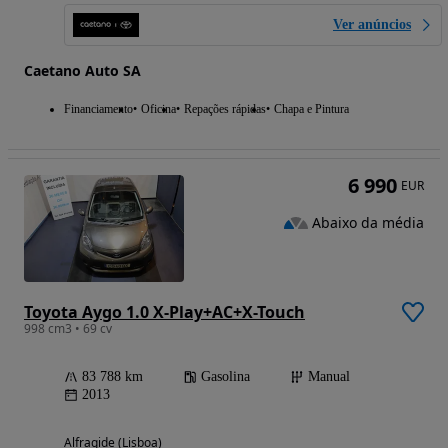
Ver anúncios
Caetano Auto SA
Financiamento
Oficina
Repações rápidas
Chapa e Pintura
6 990
EUR
Abaixo da média
Toyota Aygo 1.0 X-Play+AC+X-Touch
998 cm3 • 69 cv
83 788 km
Gasolina
Manual
2013
Alfragide (Lisboa)