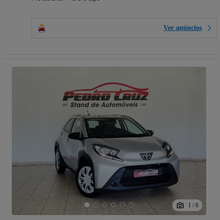
Ver anúncios
1
/
6