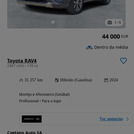
1
/
6
44 000
EUR
Dentro da média
Toyota RAV4
2487 cm3 • 178 cv
31 257 km
Híbrido (Gasolina)
2024
Montijo e Afonsoeiro (Setúbal)
Profissional • Para o topo
Ver anúncios
Caetano Auto SA