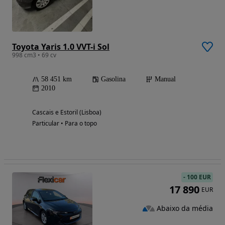
Toyota Yaris 1.0 VVT-i Sol
998 cm3 • 69 cv
58 451 km
Gasolina
Manual
2010
Cascais e Estoril (Lisboa)
Particular • Para o topo
-
100 EUR
17 890
EUR
Abaixo da média