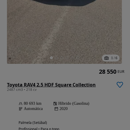
1
/
6
28 550
EUR
Toyota RAV4 2.5 HDF Square Collection
2487 cm3 • 218 cv
80 693 km
Híbrido (Gasolina)
Automática
2020
Palmela (Setúbal)
Profissional • Para o topo