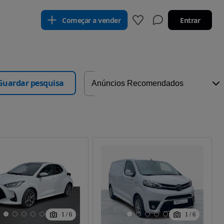
Começar a vender
Entrar
Guardar pesquisa
1
/
6
1
/
6