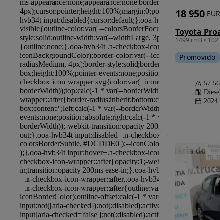
18 950
EUR
Toyota Pro
1499 cm3 • 102 
Promovido
57 5
Diese
2024