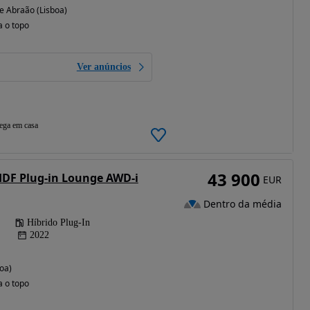
 Abraão (Lisboa)
a o topo
Ver anúncios
ega em casa
43 900
HDF Plug-in Lounge AWD-i
EUR
Dentro da média
Híbrido Plug-In
2022
oa)
a o topo