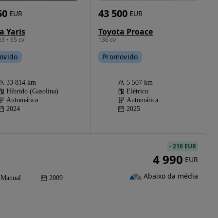
50
43 500
EUR
EUR
a Yaris
Toyota Proace
3 • 65 cv
136 cv
ovido
Promovido
33 814 km
5 507 km
Híbrido (Gasolina)
Elétrico
Automática
Automática
2024
2025
-
210 EUR
4 990
EUR
Abaixo da média
Manual
2009