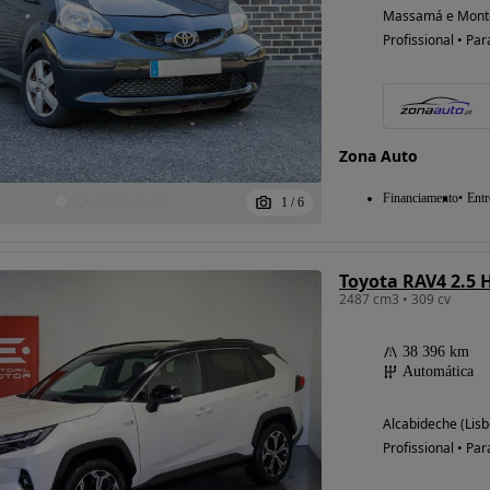
Massamá e Monte
Profissional • Par
Zona Auto
Financiamento
Entr
1
/
6
Toyota RAV4 2.5 
2487 cm3 • 309 cv
38 396 km
Automática
Alcabideche (Lisb
Profissional • Par