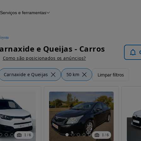
Serviços e ferramentas
Financiamento
Avaliar o meu carro
iamento
Serviço de check-up
Histórico do veículo
Toyota
Notícias e artigos
arnaxide e Queijas - Carros
Como são posicionados os anúncios?
Carnaxide e Queijas
50 km
Limpar filtros
1
/
6
1
/
6