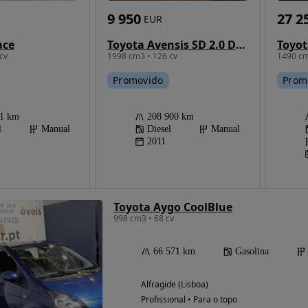
9 950
27 2
EUR
ace
Toyota Avensis SD 2.0 D-4D Exclusive +Pele+GPS
Toyot
cv
1998 cm3 • 126 cv
1490 cm
Promovido
Prom
61 km
208 900 km
l
Manual
Diesel
Manual
2011
Toyota Aygo CoolBlue
998 cm3 • 68 cv
66 571 km
Gasolina
Alfragide (Lisboa)
Profissional • Para o topo