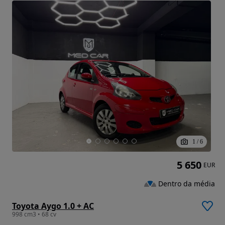
1
/
6
5 650
EUR
Dentro da média
Toyota Aygo 1.0 + AC
998 cm3 • 68 cv