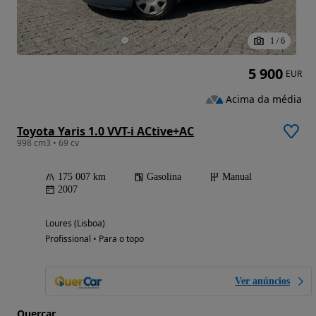
1
/
6
5 900
EUR
Acima da média
Toyota Yaris 1.0 VVT-i ACtive+AC
998 cm3 • 69 cv
175 007 km
Gasolina
Manual
2007
Loures (Lisboa)
Profissional • Para o topo
Ver anúncios
Quercar