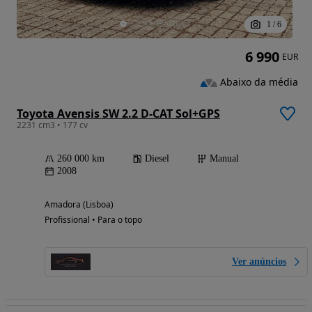
1
/
6
6 990
EUR
Abaixo da média
Toyota Avensis SW 2.2 D-CAT Sol+GPS
2231 cm3 • 177 cv
260 000 km
Diesel
Manual
2008
Amadora (Lisboa)
Profissional • Para o topo
Ver anúncios