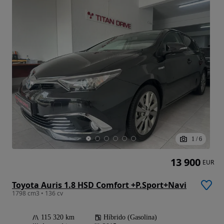
1
/
6
13 900
EUR
Toyota Auris 1.8 HSD Comfort +P.Sport+Navi
1798 cm3 • 136 cv
115 320 km
Híbrido (Gasolina)