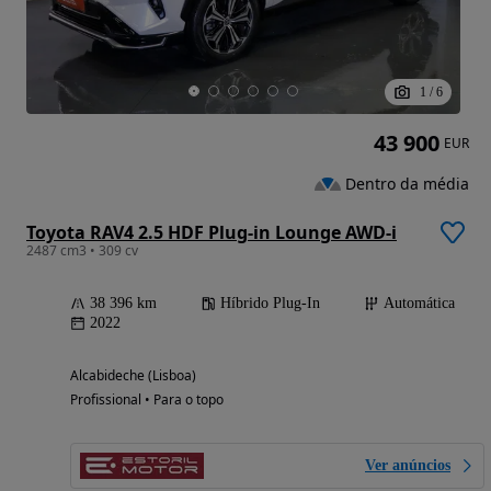
1
/
6
43 900
EUR
Dentro da média
Toyota RAV4 2.5 HDF Plug-in Lounge AWD-i
2487 cm3 • 309 cv
38 396 km
Híbrido Plug-In
Automática
2022
Alcabideche (Lisboa)
Profissional • Para o topo
Ver anúncios