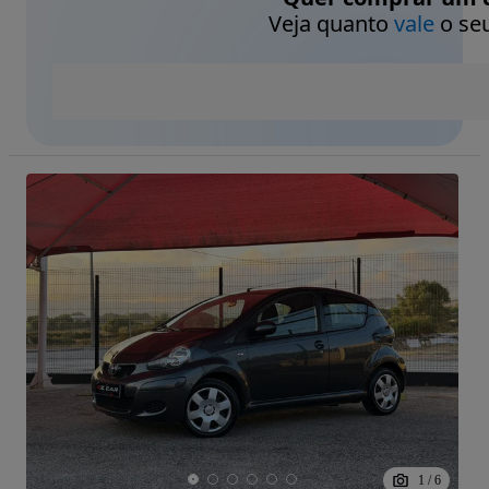
Veja quanto
vale
o seu
1
/
6