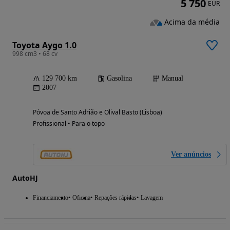
5 750
EUR
Acima da média
Toyota Aygo 1.0
998 cm3 • 68 cv
129 700 km
Gasolina
Manual
2007
Póvoa de Santo Adrião e Olival Basto (Lisboa)
Profissional • Para o topo
Ver anúncios
AutoHJ
Financiamento
Oficina
Repações rápidas
Lavagem