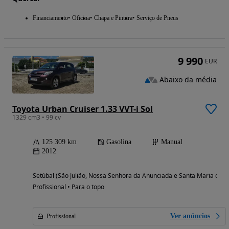
Financiamento
Oficina
Chapa e Pintura
Serviço de Pneus
9 990
EUR
Abaixo da média
Toyota Urban Cruiser 1.33 VVT-i Sol
1329 cm3 • 99 cv
125 309 km
Gasolina
Manual
2012
Setúbal (São Julião, Nossa Senhora da Anunciada e Santa Maria da G
Profissional • Para o topo
Ver anúncios
Profissional