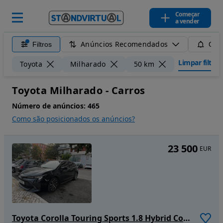
Começar
a vender
Anúncios Recomendados
Filtros
Guar
Limpar filtros
Toyota
Milharado
50 km
Toyota Milharado - Carros
Número de anúncios:
465
Como são posicionados os anúncios?
23 500
EUR
Toyota Corolla Touring Sports 1.8 Hybrid Comfort+P.Sport