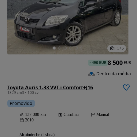
1
/
6
8 500
-
490 EUR
EUR
Dentro da média
Toyota Auris 1.33 VVT-i Comfort+J16
1329 cm3 • 100 cv
Promovido
137 000 km
Gasolina
Manual
2010
Alcabideche (Lisboa)